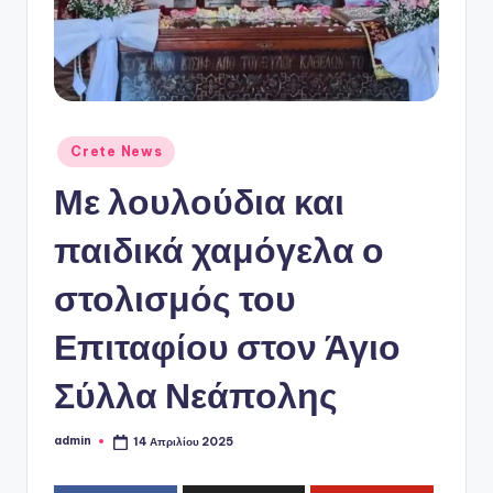
ό
P
o
r
t
Αναρτήθηκε
Crete News
σε
a
Με λουλούδια και
l
παιδικά χαμόγελα ο
στολισμός του
Επιταφίου στον Άγιο
Σύλλα Νεάπολης
admin
14 Απριλίου 2025
Συγγραφέας: