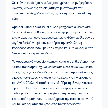
Οι εικόνες αυτές έχουν μείνει χαραγμένες στη μνήμη όσων
βίωσαν, κυρίως ως παιδιά ,αυτή τη μυσταγωγία που
συνέβαινε κάθε χρόνο σε όλες τις εκκλησιές και σε όλη τη
χώρα.
Όμως οι καιροί άλλαξαν, οι αυλές φτώχυναν, οι άνθρωποι
ζουν σε άλλους ρυθμούς, οι ρόλοι διαφοροποιήθηκαν και οι
επαγγελματίες του στολισμού και των ανθέων ανέλαβαν σε
μεγάλο βαθμό να φέρουν εις πέρας την ανθρώπινη
προσφορά στον Ιησού με καλλιτεχνία και εμπλουτισμό από
διαφορετικά είδη λουλουδιών.
Το Λαογραφικό Μουσείο Νεάπολης πιστό στη διατήρηση του
λαϊκού πολιτισμού, όχι ως μουσειακό είδος αλλά βιωματικό
μέρος της μεγαλοβδομαδιάτικης εμπειρίας, προσκαλεί τους
μικρούς του φίλους – αγόρια και κορίτσια- στην εκκλησία
του Αγίου Σύλλα Νεάπολης, την Μ. Πέμπτη 17 Απριλίου και
ώρα 10.00, για να στολίσουν τον επιτάφιο με τα αγνά και
αθώα χεράκια τους και να μυηθούν στη μυσταγωγία της
προσφοράς, μαθαίνοντας ταυτόχρονα την ιστορία του ναού
και του αγιάσματος που ρέει από το εσωτερικό του.