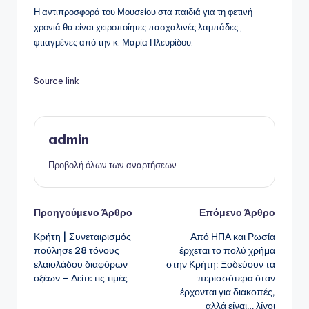
Η αντιπροσφορά του Μουσείου στα παιδιά για τη φετινή
χρονιά θα είναι χειροποίητες πασχαλινές λαμπάδες ,
φτιαγμένες από την κ. Μαρία Πλευρίδου.
Source link
admin
Προβολή όλων των αναρτήσεων
Πλοήγηση
Προηγούμενο Άρθρο
Επόμενο Άρθρο
Κρήτη | Συνεταιρισμός
Από ΗΠΑ και Ρωσία
δημοσιεύσεων
πούλησε 28 τόνους
έρχεται το πολύ χρήμα
ελαιολάδου διαφόρων
στην Κρήτη: Ξοδεύουν τα
οξέων – Δείτε τις τιμές
περισσότερα όταν
έρχονται για διακοπές,
αλλά είναι… λίγοι