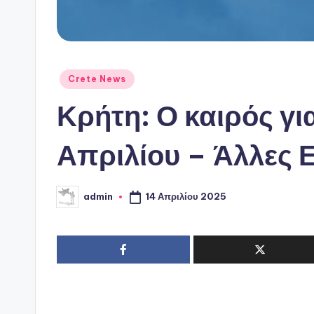
Αναρτήθηκε
Crete News
σε
Κρήτη: Ο καιρός για
Απριλίου – Άλλες Ε
14 Απριλίου 2025
admin
Συγγραφέας: