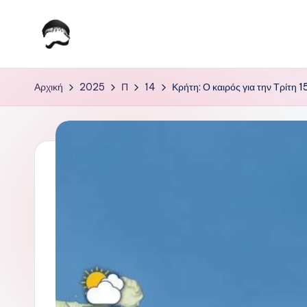
Μετάβαση
σε
Τ
Krhtikos.com
περιεχόμενο
ο
Αρχική
2025
Π
14
Κρήτη: Ο καιρός για την Τρίτη 1
Κ
α
θ
η
μ
ε
ρ