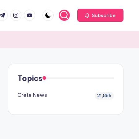
com
r.com
.me
instagram.com
youtube.com
Subscribe
Topics
Crete News
21,886