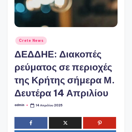
ό
P
o
r
t
Αναρτήθηκε
Crete News
σε
a
ΔΕΔΔΗΕ: Διακοπές
l
ρεύματος σε περιοχές
της Κρήτης σήμερα Μ.
Δευτέρα 14 Απριλίου
admin
14 Απριλίου 2025
Συγγραφέας: