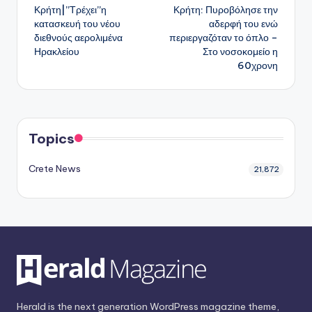
Κρήτη|”Τρέχει”η
Κρήτη: Πυροβόλησε την
δημοσιεύσεων
κατασκευή του νέου
αδερφή του ενώ
διεθνούς αερολιμένα
περιεργαζόταν το όπλο –
Ηρακλείου
Στο νοσοκομείο η
60χρονη
Topics
Crete News
21,872
Herald is the next generation WordPress magazine theme,