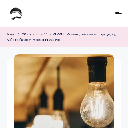
Μετάβαση
σε
Τ
Krhtikos.com
περιεχόμενο
ο
Αρχική
2025
Π
14
ΔΕΔΔΗΕ: Διακοπές ρεύματος σε περιοχές της
Κρήτης σήμερα Μ. Δευτέρα 14 Απριλίου
Κ
α
θ
η
μ
ε
ρ
ι
ν