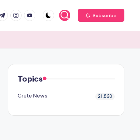
com
r.com
.me
instagram.com
youtube.com
Subscribe
Topics
Crete News
21,860