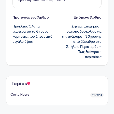
Πλοήγηση
Προηγούμενο Άρθρο
Επόμενο Άρθρο
Ηράκλειο: Όλα τα
Σητεία: Επιχείρηση
δημοσιεύσεων
νεώτερα για το 6χρονο
υψηλής δυσκολίας για
κοριτσάκι που έπεσε από
την ανάσυρση 30χρονης
μεγάλο ύψος
από βάραθρο στο
Σπήλαιο Περιστεράς –
Πως ξεκίνησε η
περιπέτεια
Topics
Crete News
21,924