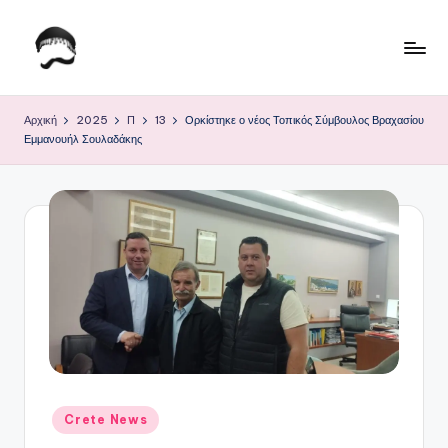
Μετάβαση
σε
Τ
Krhtikos.com
περιεχόμενο
ο
Αρχική
2025
Π
13
Ορκίστηκε ο νέος Τοπικός Σύμβουλος Βραχασίου
Εμμανουήλ Σουλαδάκης
Κ
α
θ
η
μ
ε
ρ
ι
ν
Αναρτήθηκε
Crete News
σε