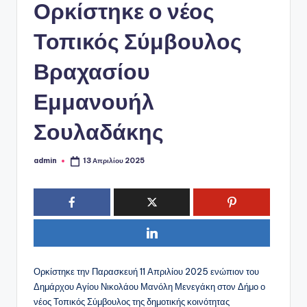
ό
Ορκίστηκε ο νέος
P
Τοπικός Σύμβουλος
o
Βραχασίου
r
t
Εμμανουήλ
a
Σουλαδάκης
l
admin
13 Απριλίου 2025
Συγγραφέας:
Ορκίστηκε την Παρασκευή 11 Απριλίου 2025 ενώπιον του
Δημάρχου Αγίου Νικολάου Μανόλη Μενεγάκη στον Δήμο ο
νέος Τοπικός Σύμβουλος της δημοτικής κοινότητας