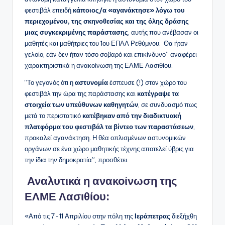
φεστιβάλ επειδή
κάποιος/α «αγανάκτησε» λόγω του
περιεχομένου, της σκηνοθεσίας και της όλης δράσης
μιας συγκεκριμένης παράστασης
, αυτής που ανέβασαν οι
μαθητές και μαθήτριες του 1ου ΕΠΑΛ Ρεθύμνου. Θα ήταν
γελοίο, εάν δεν ήταν τόσο σοβαρό και επικίνδυνο” αναφέρει
χαρακτηριστικά η ανακοίνωση της ΕΛΜΕ Λασιθίου.
“Το γεγονός ότι η
αστυνομία
έσπευσε (!) στον χώρο του
φεστιβάλ την ώρα της παράστασης και
κατέγραψε τα
στοιχεία των υπεύθυνων καθηγητών
, σε συνδυασμό πως
μετά το περιστατικό
κατέβηκαν από την διαδικτυακή
πλατφόρμα του φεστιβάλ τα βίντεο των παραστάσεων
,
προκαλεί αγανάκτηση. Η θέα οπλισμένων αστυνομικών
οργάνων σε ένα χώρο μαθητικής τέχνης αποτελεί ύβρις για
την ίδια την δημοκρατία”, προσθέτει.
Αναλυτικά η ανακοίνωση της
ΕΛΜΕ Λασιθίου:
«Από τις 7-11 Απριλίου στην πόλη της
Ιεράπετρας
διεξήχθη