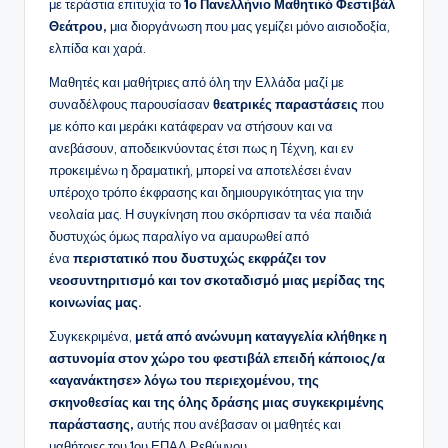
με τεράστια επιτυχία το
1ο Πανελλήνιο Μαθητικό Φεστιβάλ
Θεάτρου,
μια διοργάνωση που μας γεμίζει μόνο αισιοδοξία,
ελπίδα και χαρά.
Μαθητές και μαθήτριες από όλη την Ελλάδα μαζί με
συναδέλφους παρουσίασαν
θεατρικές παραστάσεις
που
με κόπο και μεράκι κατάφεραν να στήσουν και να
ανεβάσουν, αποδεικνύοντας έτσι πως η Τέχνη, και εν
προκειμένω η δραματική, μπορεί να αποτελέσει έναν
υπέροχο τρόπο έκφρασης και δημιουργικότητας για την
νεολαία μας. Η συγκίνηση που σκόρπισαν τα νέα παιδιά
δυστυχώς όμως παραλίγο να αμαυρωθεί από
ένα
περιστατικό που δυστυχώς εκφράζει τον
νεοσυντηριτισμό και τον σκοταδισμό μιας μερίδας της
κοινωνίας μας.
Συγκεκριμένα,
μετά από ανώνυμη καταγγελία κλήθηκε η
αστυνομία στον χώρο του φεστιβάλ επειδή κάποιος/α
«αγανάκτησε» λόγω του περιεχομένου, της
σκηνοθεσίας και της όλης δράσης μιας συγκεκριμένης
παράστασης,
αυτής που ανέβασαν οι μαθητές και
μαθήτριες του 1ου ΕΠΑΛ Ρεθύμνου.