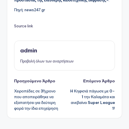
προστασίας της ελεύθερης καλλιτεχνικής έκφρασης
».
Πηγή: news247.gr
Source link
admin
Προβολή όλων των αναρτήσεων
Πλοήγηση
Προηγούμενο Άρθρο
Επόμενο Άρθρο
Χειροπέδες σε 31χρονο
H Κηφισιά πάγωσε με 0-
δημοσιεύσεων
που αποπειράθηκε να
1 την Καλαμάτα και
εξαπατήσει για δεύτερη
ανεβαίνει Super League
φορά την ίδια επιχείρηση
1!