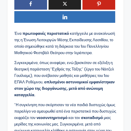
Ένα
πρωτοφανές περιστατικό
κατήγγειλε με ανακοίνωσή
της η Ένωση Λειτουργών Μέσης Εκπαίδευσης Λασιθίου, το
οποίο σημειώθηκε κατά τη διάρκεια του 1ου Πανελληνίου
Μαθητικού Φεστιβάλ Θεάτρου στην Ιεράπετρα.
Συγκεκριμένα, όπως αναφέρει, ενώ βρισκόταν σε εξέλιξη η
θεατρική παράσταση “Εχθρός της Τάξης” (έργο του Νάιτζελ
Γουίλιαμς), που ανέβασαν μαθητές και μαθήτριες του 1ου
ΕΠΑΛ Ρεθύμνου,
οπλισμένοι αστυνομικοί εμφανίστηκαν
στον χώρο της διοργάνωσης, μετά από ανώνυμη
καταγγελία.
“Η συγκίνηση που σκόρπισαν τα νέα παιδιά δυστυχώς όμως
παραλίγο να αμαυρωθεί από ένα περιστατικό που δυστυχώς
εκφράζει τον
νεοσυντηριτισμό
και τον
σκοταδισμό
μιας
μερίδας της κοινωνίας μας. Συγκεκριμένα, μετά από
ανώνυμη καταγγελία κλήθηκε η αστυνομία στον χώρο του