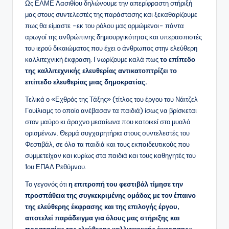
Ως ΕΛΜΕ Λασιθίου δηλώνουμε την απερίφραστη στήριξή
μας στους συντελεστές της παράστασης και ξεκαθαρίζουμε
πως θα είμαστε -εκ του ρόλου μας ορμώμενοι- πάντα
αρωγοί της ανθρώπινης δημιουργικότητας και υπερασπιστές
του ιερού δικαιώματος που έχει ο άνθρωπος στην ελεύθερη
καλλιτεχνική έκφραση. Γνωρίζουμε καλά πως
το επίπεδο
της καλλιτεχνικής ελευθερίας αντικατοπτρίζει το
επίπεδο ελευθερίας μιας δημοκρατίας.
Τελικά ο «Εχθρός της Τάξης» (τίτλος του έργου του Νάιτζελ
Γουίλιαμς το οποίο ανέβασαν τα παιδιά) ίσως να βρίσκεται
στον μαύρο κι άραχνο μεσαίωνα που κατοικεί στο μυαλό
ορισμένων. Θερμά συγχαρητήρια στους συντελεστές του
Φεστιβάλ, σε όλα τα παιδιά και τους εκπαιδευτικούς που
συμμετείχαν και κυρίως στα παιδιά και τους καθηγητές του
1ου ΕΠΑΛ Ρεθύμνου.
Το γεγονός ότι
η επιτροπή του φεστιβάλ τίμησε την
προσπάθεια της συγκεκριμένης ομάδας με τον έπαινο
της ελεύθερης έκφρασης και της επιλογής έργου,
αποτελεί παράδειγμα για όλους μας στήριξης και