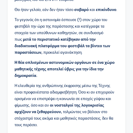
Θα ήταν γελοίο, εάν δεν ήταν τόσο
σοβαρό
και
επικίνδυνο
.
Το γεγονός ότι η αστυνομία έσπευσε (!) στον χώρο του
φεστιβάλ την ώρα της παράστασης και κατέγραψε τα
στοιχεία των υπεύθυνων καθηγητών, σε συνδυασμό
πως
μετά το περιστατικό κατέβηκαν από την
διαδικτυακή πλατφόρμα του φεστιβάλ τα βίντεο των
παραστάσεων,
προκαλεί αγανάκτηση.
Η θέα οπλισμένων αστυνομικών οργάνων σε ένα χώρο
μαθητικής τέχνης αποτελεί ύβρις για την ίδια την
δημοκρατία.
Η ελευθερία της ανθρώπινης έκφρασης μέσω της Τέχνης
είναι προφανέστατα αδιαμφισβήτητη. Όσο κι αν επιχειρούν
ορισμένοι να επιστρέψει η κοινωνία σε εποχές γύψου και
φίμωσης, όσο και αν
οι νοσταλγοί της λογοκρισίας
αρχίζουν να ξεθαρρεύουν,
τολμώντας να βάλουν στο
στόχαστρό τους ακόμα και μαθητικές παραστάσεις, δεν θα
τους περάσει.