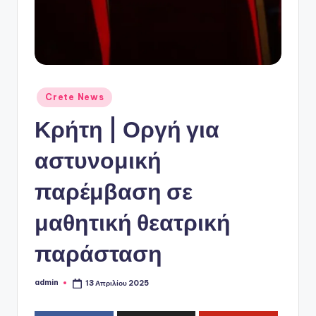
ό
P
o
r
t
Αναρτήθηκε
Crete News
σε
a
Κρήτη | Οργή για
l
αστυνομική
παρέμβαση σε
μαθητική θεατρική
παράσταση
admin
13 Απριλίου 2025
Συγγραφέας: