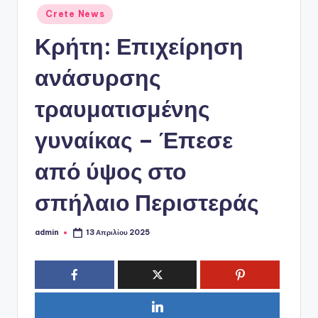
ό
Αναρτήθηκε
Crete News
P
σε
Κρήτη: Επιχείρηση
o
r
ανάσυρσης
t
τραυματισμένης
a
γυναίκας – Έπεσε
l
από ύψος στο
σπήλαιο Περιστεράς
admin
13 Απριλίου 2025
Συγγραφέας: