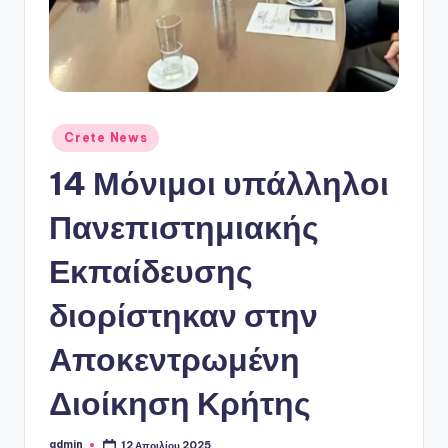
ό
P
o
r
t
Αναρτήθηκε
Crete News
σε
a
14 Μόνιμοι υπάλληλοι
l
Πανεπιστημιακής
Εκπαίδευσης
διορίστηκαν στην
Αποκεντρωμένη
Διοίκηση Κρήτης
admin
12 Απριλίου 2025