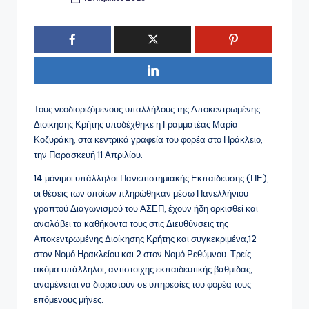
Συγγραφέας:
Τους νεοδιοριζόμενους υπαλλήλους της Αποκεντρωμένης
Διοίκησης Κρήτης υποδέχθηκε η Γραμματέας Μαρία
Κοζυράκη, στα κεντρικά γραφεία του φορέα στο Ηράκλειο,
την Παρασκευή 11 Απριλίου.
14 μόνιμοι υπάλληλοι Πανεπιστημιακής Εκπαίδευσης (ΠΕ),
οι θέσεις των οποίων πληρώθηκαν μέσω Πανελλήνιου
γραπτού Διαγωνισμού του ΑΣΕΠ, έχουν ήδη ορκισθεί και
αναλάβει τα καθήκοντα τους στις Διευθύνσεις της
Αποκεντρωμένης Διοίκησης Κρήτης και συγκεκριμένα,12
στον Νομό Ηρακλείου και 2 στον Νομό Ρεθύμνου. Τρείς
ακόμα υπάλληλοι, αντίστοιχης εκπαιδευτικής βαθμίδας,
αναμένεται να διοριστούν σε υπηρεσίες του φορέα τους
επόμενους μήνες.