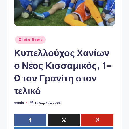
ό
P
o
r
t
Αναρτήθηκε
Crete News
σε
a
Κυπελλούχος Χανίων
l
ο Νέος Κισσαμικός, 1-
0 τον Γρανίτη στον
τελικό
admin
12 Απριλίου 2025
Συγγραφέας: