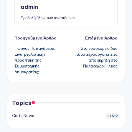
admin
Προβολή όλων των αναρτήσεων
Πλοήγηση
Προηγούμενο Άρθρο
Επόμενο Άρθρο
Γιώργος Παπανδρέου:
Στο νοσοκομείο δύο
δημοσιεύσεων
Είναι ρεαλιστική η
πυροτεχνουργοί έπειτα
προοπτική της
από έκρηξη στο
Συμμετοχικής
Παλαιοχώρι Ηλείας
Δημοκρατίας;
Topics
Crete News
21,872