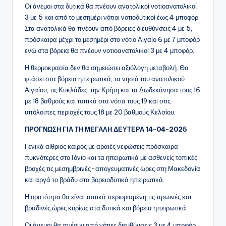
Οι άνεμοι στα δυτικά θα πνέουν ανατολικοί νοτιοανατολικοί
3 με 5 και από το μεσημέρι νότιοι νοτιοδυτικοί έως 4 μποφόρ.
Στα ανατολικά θα πνέουν από βόρειες διευθύνσεις 4 με 5,
πρόσκαιρα μέχρι το μεσημέρι στο νότιο Αιγαίο 6 με 7 μποφόρ
ενώ στα βόρεια θα πνέουν νοτιοανατολικοί 3 με 4 μποφόρ.
Η θερμοκρασία δεν θα σημειώσει αξιόλογη μεταβολή. Θα
φτάσει στα βόρεια ηπειρωτικά, τα νησιά του ανατολικού
Αιγαίου, τις Κυκλάδες, την Κρήτη και τα Δωδεκάνησα τους 16
με 18 βαθμούς και τοπικά στα νότια τους 19 και στις
υπόλοιπες περιοχές τους 18 με 20 βαθμούς Κελσίου.
ΠΡΟΓΝΩΣΗ ΓΙΑ ΤΗ ΜΕΓΑΛΗ ΔΕΥΤΕΡΑ 14-04-2025
Γενικά αίθριος καιρός με αραιές νεφώσεις πρόσκαιρα
πυκνότερες στο Ιόνιο και τα ηπειρωτικά με ασθενείς τοπικές
βροχές τις μεσημβρινές-απογευματινές ώρες στη Μακεδονία
και αργά το βράδυ στα βορειοδυτικά ηπειρωτικά.
Η ορατότητα θα είναι τοπικά περιορισμένη τις πρωινές και
βραδινές ώρες κυρίως στα δυτικά και βόρεια ηπειρωτικά.
Οι άνεμοι θα πνέουν από νότιες διευθύνσεις 3 με 4 μποφόρ,