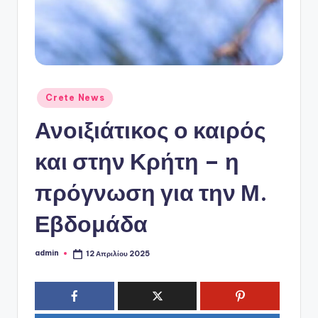
ό
P
o
r
t
Αναρτήθηκε
Crete News
σε
a
Ανοιξιάτικος ο καιρός
l
και στην Κρήτη – η
πρόγνωση για την Μ.
Εβδομάδα
admin
12 Απριλίου 2025
Συγγραφέας: