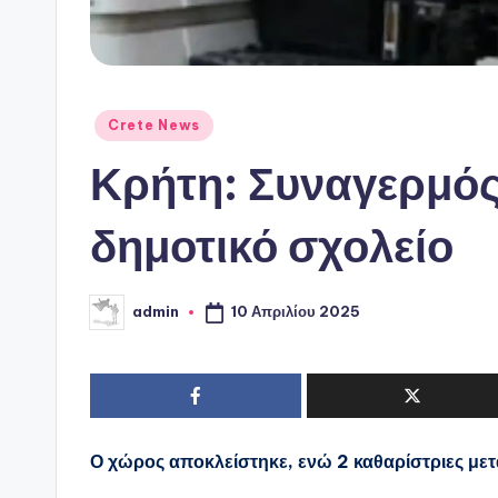
Αναρτήθηκε
Crete News
σε
Κρήτη: Συναγερμός
δημοτικό σχολείο
10 Απριλίου 2025
admin
Συγγραφέας:
Ο χώρος αποκλείστηκε, ενώ 2 καθαρίστριες με