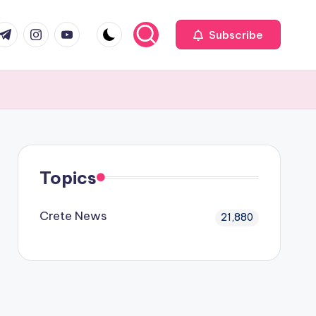
com
r.com
.me
instagram.com
youtube.com
Subscribe
Topics
Crete News
21,880