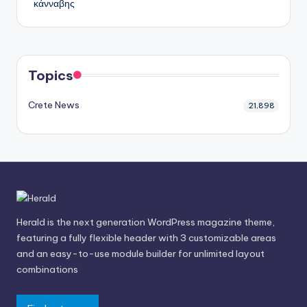
κάνναβης
Topics
Crete News
21,898
Herald is the next generation WordPress magazine theme,
featuring a fully flexible header with 3 customizable areas
and an easy-to-use module builder for unlimited layout
combinations