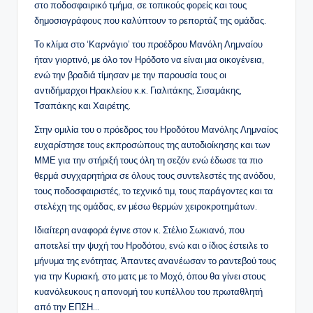
στο ποδοσφαιρικό τμήμα, σε τοπικούς φορείς και τους
δημοσιογράφους που καλύπτουν το ρεπορτάζ της ομάδας.
Το κλίμα στο ‘Καρνάγιο’ του προέδρου Μανόλη Λημναίου
ήταν γιορτινό, με όλο τον Ηρόδοτο να είναι μια οικογένεια,
ενώ την βραδιά τίμησαν με την παρουσία τους οι
αντιδήμαρχοι Ηρακλείου κ.κ. Γιαλιτάκης, Σισαμάκης,
Τσαπάκης και Χαιρέτης.
Στην ομιλία του ο πρόεδρος του Ηροδότου Μανόλης Λημναίος
ευχαρίστησε τους εκπροσώπους της αυτοδιοίκησης και των
ΜΜΕ για την στήριξή τους όλη τη σεζόν ενώ έδωσε τα πιο
θερμά συγχαρητήρια σε όλους τους συντελεστές της ανόδου,
τους ποδοσφαιριστές, το τεχνικό τιμ, τους παράγοντες και τα
στελέχη της ομάδας, εν μέσω θερμών χειροκροτημάτων.
Ιδιαίτερη αναφορά έγινε στον κ. Στέλιο Σωκιανό, που
αποτελεί την ψυχή του Ηροδότου, ενώ και ο ίδιος έστειλε το
μήνυμα της ενότητας. Άπαντες ανανέωσαν το ραντεβού τους
για την Κυριακή, στο ματς με το Μοχό, όπου θα γίνει στους
κυανόλευκους η απονομή του κυπέλλου του πρωταθλητή
από την ΕΠΣΗ…