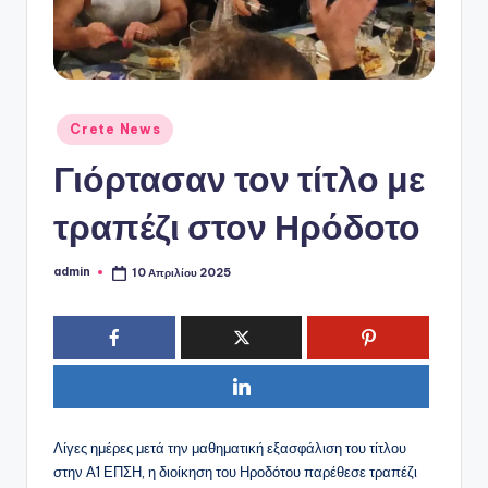
ό
P
o
r
Αναρτήθηκε
Crete News
t
σε
Γιόρτασαν τον τίτλο με
a
l
τραπέζι στον Ηρόδοτο
admin
10 Απριλίου 2025
Συγγραφέας:
Λίγες ημέρες μετά την μαθηματική εξασφάλιση του τίτλου
στην Α1 ΕΠΣΗ, η διοίκηση του Ηροδότου παρέθεσε τραπέζι