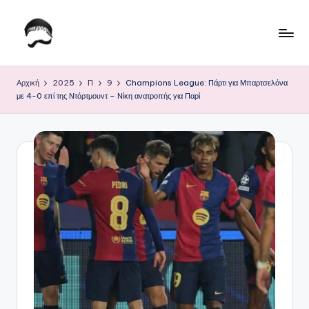
Μετάβαση
σε
Τ
Krhtikos.com
περιεχόμενο
ο
Αρχική
2025
Π
9
Champions League: Πάρτι για Μπαρτσελόνα
με 4-0 επί της Ντόρτμουντ – Νίκη ανατροπής για Παρί
Κ
α
θ
η
μ
ε
ρ
ι
ν