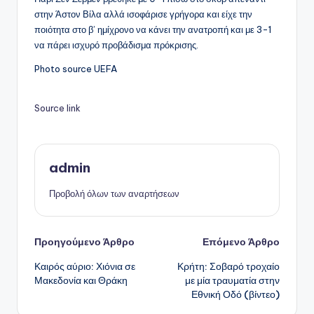
στην Άστον Βίλα αλλά ισοφάρισε γρήγορα και είχε την
ποιότητα στο β’ ημίχρονο να κάνει την ανατροπή και με 3-1
να πάρει ισχυρό προβάδισμα πρόκρισης.
Photo source UEFA
Source link
admin
Προβολή όλων των αναρτήσεων
Πλοήγηση
Προηγούμενο Άρθρο
Επόμενο Άρθρο
Καιρός αύριο: Χιόνια σε
Κρήτη: Σοβαρό τροχαίο
δημοσιεύσεων
Μακεδονία και Θράκη
με μία τραυματία στην
Εθνική Οδό (βίντεο)