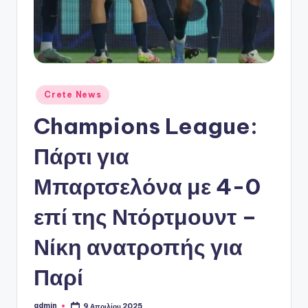
ό
P
o
r
t
Αναρτήθηκε
Crete News
σε
a
Champions League:
l
Πάρτι για
Μπαρτσελόνα με 4-0
επί της Ντόρτμουντ –
Νίκη ανατροπής για
Παρί
admin
9 Απριλίου 2025