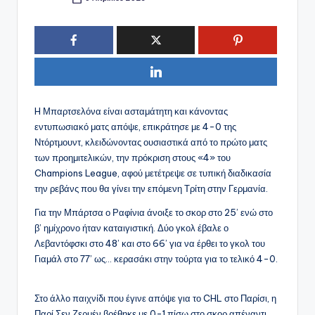
Συγγραφέας:
H Μπαρτσελόνα είναι ασταμάτητη και κάνοντας
εντυπωσιακό ματς απόψε, επικράτησε με 4-0 της
Ντόρτμουντ, κλειδώνοντας ουσιαστικά από το πρώτο ματς
των προημιτελικών, την πρόκριση στους «4» του
Champions League, αφού μετέτρεψε σε τυπική διαδικασία
την ρεβάνς που θα γίνει την επόμενη Τρίτη στην Γερμανία.
Για την Μπάρτσα ο Ραφίνια άνοιξε το σκορ στο 25’ ενώ στο
β’ ημίχρονο ήταν καταιγιστική. Δύο γκολ έβαλε ο
Λεβαντόφσκι στο 48’ και στο 66’ για να έρθει το γκολ του
Γιαμάλ στο 77’ ως… κερασάκι στην τούρτα για το τελικό 4-0.
Στο άλλο παιχνίδι που έγινε απόψε για το CHL στο Παρίσι, η
Παρί Σεν Ζερμέν βρέθηκε με 0-1 πίσω στο σκορ απέναντι