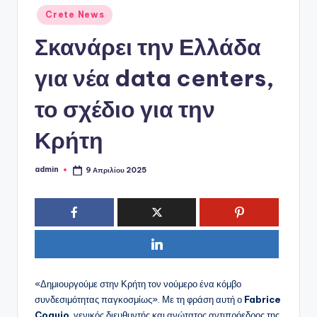
ό
Αναρτήθηκε
Crete News
P
σε
Σκανάρει την Ελλάδα
o
r
για νέα data centers,
t
το σχέδιο για την
a
Κρήτη
l
admin
9 Απριλίου 2025
Συγγραφέας:
«Δημιουργούμε στην Κρήτη τον νούμερο ένα κόμβο
συνδεσιμότητας παγκοσμίως». Με τη φράση αυτή ο
Fabrice
Coquio
, γενικός διευθυντής και ανώτατος αντιπρόεδρος της