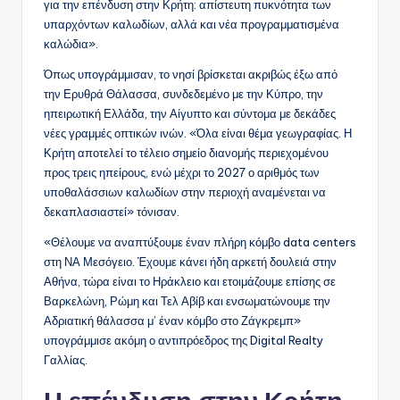
για την επένδυση στην Κρήτη: απίστευτη πυκνότητα των
υπαρχόντων καλωδίων, αλλά και νέα προγραμματισμένα
καλώδια».
Όπως υπογράμμισαν, το νησί βρίσκεται ακριβώς έξω από
την Ερυθρά Θάλασσα, συνδεδεμένο με την Κύπρο, την
ηπειρωτική Ελλάδα, την Αίγυπτο και σύντομα με δεκάδες
νέες γραμμές οπτικών ινών. «Όλα είναι θέμα γεωγραφίας. Η
Κρήτη αποτελεί το τέλειο σημείο διανομής περιεχομένου
προς τρεις ηπείρους, ενώ μέχρι το 2027 ο αριθμός των
υποθαλάσσιων καλωδίων στην περιοχή αναμένεται να
δεκαπλασιαστεί» τόνισαν.
«Θέλουμε να αναπτύξουμε έναν πλήρη κόμβο data centers
στη ΝΑ Μεσόγειο. Έχουμε κάνει ήδη αρκετή δουλειά στην
Αθήνα, τώρα είναι το Ηράκλειο και ετοιμάζουμε επίσης σε
Βαρκελώνη, Ρώμη και Τελ Αβίβ και ενσωματώνουμε την
Αδριατική θάλασσα μ’ έναν κόμβο στο Ζάγκρεμπ»
υπογράμμισε ακόμη ο αντιπρόεδρος της Digital Realty
Γαλλίας.