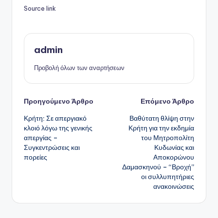
Source link
admin
Προβολή όλων των αναρτήσεων
Πλοήγηση
Προηγούμενο Άρθρο
Επόμενο Άρθρο
Κρήτη: Σε απεργιακό
Βαθύτατη θλίψη στην
δημοσιεύσεων
κλοιό λόγω της γενικής
Κρήτη για την εκδημία
απεργίας –
του Μητροπολίτη
Συγκεντρώσεις και
Κυδωνίας και
πορείες
Αποκορώνου
Δαμασκηνού – “Βροχή”
οι συλλυπητήριες
ανακοινώσεις