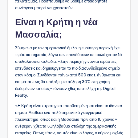
πελάτες μας. Προσπαθούμε να βρούμε οποιαδήποτε
συνέργεια μπορεί να χρειαστούν.
Είναι η Κρήτη η νέα
Μασσαλία;
Σύμφωνα με τον αμερικανικό όμιλο, η ευρύτερη περιοχή έχει
τεράστια σημασία, λόγω των επενδύσεων σε τουλάχιστον 15
υποθαλάσσια καλώδια. «Στην περιοχή γίνονται τεράστιες
επενδύσεις και δημιουργείται το πιο διασυνδεδεμένο σημείο
στον κόσμο. Συνδέονται πάνω από 500 εκατ. άνθρωποι και
εκτιμάται πως θα υπάρξει μια αύξηση 30% στη χρήση
δεδομένων ετησίως» τόνισαν χθες τα στελέχη της Digital
Realty.
«Η Κρήτη είναι στρατηγικά τοποθετημένη και είναι το ιδανικό
σημείο. Διαθέτει ένα πολύ σημαντικό γεωγραφικό
πλεονέκτημα, όπως και η Μασσαλία πριν από 10 χρόνια»
ανέφεραν χθες τα υψηλόβαθμα στελέχη της αμερικανικής
εταιρείας. Όπως είπαν, «αυτός είναι ο λόγος, ο κύριος μοχλός