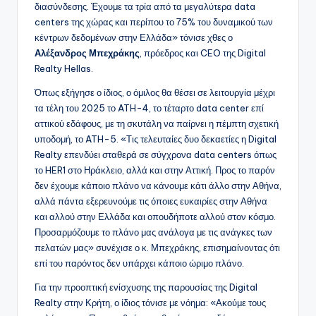
διασύνδεσης. Έχουμε τα τρία από τα μεγαλύτερα data
centers της χώρας και περίπου το 75% του δυναμικού των
κέντρων δεδομένων στην Ελλάδα» τόνισε χθες ο
Αλέξανδρος Μπεχράκης
, πρόεδρος και CEO της Digital
Realty Hellas.
Όπως εξήγησε ο ίδιος, ο όμιλος θα θέσει σε λειτουργία μέχρι
τα τέλη του 2025 το ATH-4, το τέταρτο data center επί
αττικού εδάφους, με τη σκυτάλη να παίρνει η πέμπτη σχετική
υποδομή, το ATH-5. «Τις τελευταίες δυο δεκαετίες η Digital
Realty επενδύει σταθερά σε σύγχρονα data centers όπως
το HER1 στο Ηράκλειο, αλλά και στην Αττική. Προς το παρόν
δεν έχουμε κάποιο πλάνο να κάνουμε κάτι άλλο στην Αθήνα,
αλλά πάντα εξερευνούμε τις όποιες ευκαιρίες στην Αθήνα
και αλλού στην Ελλάδα και οπουδήποτε αλλού στον κόσμο.
Προσαρμόζουμε το πλάνο μας ανάλογα με τις ανάγκες των
πελατών μας» συνέχισε ο κ. Μπεχράκης, επισημαίνοντας ότι
επί του παρόντος δεν υπάρχει κάποιο ώριμο πλάνο.
Για την προοπτική ενίσχυσης της παρουσίας της Digital
Realty στην Κρήτη, ο ίδιος τόνισε με νόημα: «Ακούμε τους