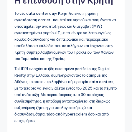
Η επένδυση στην Κρήτη
Το νέο data center στην Κρήτη θα είναι η πρώτη
εγκατάσταση carrier-neutral του νησιού και αναμένεται να
υποστηρίξει την ανάπτυξη έως και 6 μεγαβάτ (MW)
εγκατεστημένου φορτίου IT, με το κέντρο να λειτουργεί ως
κόμβος διασύνδεσης για διηπειρωτικά και περιφερειακά
υποθαλάσσια καλώδια που καταλήγουν και έρχονται στην
Κρήτη, συμπεριλαμβανομένων του Ηρακλείου, των Χανίων,
του Τυμπακίου και της Σητείας.
Το HER1 ενισχύει το ήδη εκτεταμένο portfolio της Digital
Realty στην Ελλάδα, συμπληρώνοντας το campus της
Αθήνας, το οποίο περιλαμβάνει σήμερα τρία data centers,
με το τέταρτο να εγκαινιάζεται εντός του 2025 και το πέμπτο
υπό ανάπτυξη. Με περισσότερους από 30 παρόχους
συνδεσιμότητας, η υποδομή ανταποκρίνεται στη διαρκώς
αυξανόμενη ζήτηση για υπολογιστική ισχύ και
διασυνδεσιμότητα, τόσο από hyperscalers όσο και από
επιχειρήσεις.