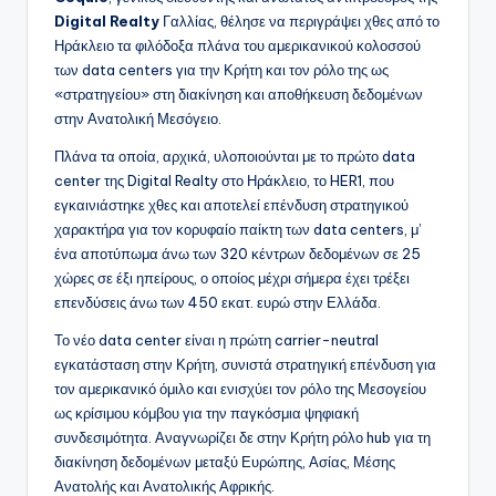
Digital Realty
Γαλλίας, θέλησε να περιγράψει χθες από το
Ηράκλειο τα φιλόδοξα πλάνα του αμερικανικού κολοσσού
των data centers για την Κρήτη και τον ρόλο της ως
«στρατηγείου» στη διακίνηση και αποθήκευση δεδομένων
στην Ανατολική Μεσόγειο.
Πλάνα τα οποία, αρχικά, υλοποιούνται με το πρώτο data
center της Digital Realty στο Ηράκλειο, το HER1, που
εγκαινιάστηκε χθες και αποτελεί επένδυση στρατηγικού
χαρακτήρα για τον κορυφαίο παίκτη των data centers, μ’
ένα αποτύπωμα άνω των 320 κέντρων δεδομένων σε 25
χώρες σε έξι ηπείρους, ο οποίος μέχρι σήμερα έχει τρέξει
επενδύσεις άνω των 450 εκατ. ευρώ στην Ελλάδα.
Το νέο data center είναι η πρώτη carrier-neutral
εγκατάσταση στην Κρήτη, συνιστά στρατηγική επένδυση για
τον αμερικανικό όμιλο και ενισχύει τον ρόλο της Μεσογείου
ως κρίσιμου κόμβου για την παγκόσμια ψηφιακή
συνδεσιμότητα. Αναγνωρίζει δε στην Κρήτη ρόλο hub για τη
διακίνηση δεδομένων μεταξύ Ευρώπης, Ασίας, Μέσης
Ανατολής και Ανατολικής Αφρικής.