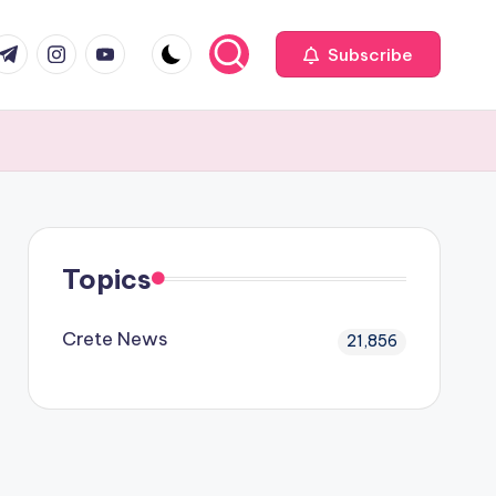
com
r.com
.me
instagram.com
youtube.com
Subscribe
Topics
Crete News
21,856