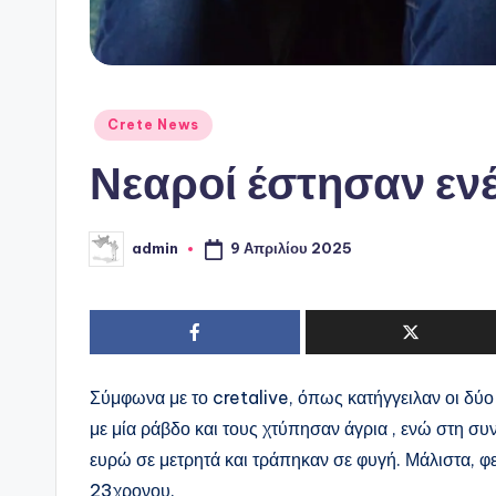
Αναρτήθηκε
Crete News
σε
Νεαροί έστησαν εν
9 Απριλίου 2025
admin
Συγγραφέας:
Σύμφωνα με το cretalive, όπως κατήγγειλαν οι δύο
με μία ράβδο και τους χτύπησαν άγρια , ενώ στη συ
ευρώ σε μετρητά και τράπηκαν σε φυγή. Μάλιστα, φε
23χρονου.