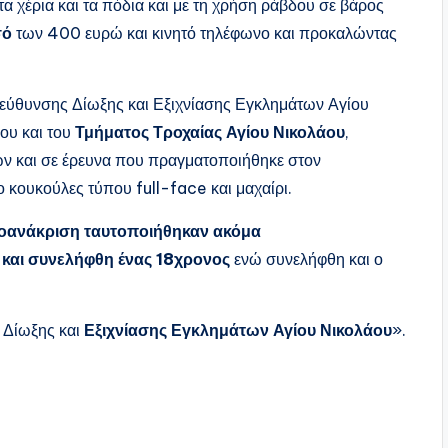
 χέρια και τα πόδια και με τη χρήση ράβδου σε βάρος
σό
των 400 ευρώ και κινητό τηλέφωνο και προκαλώντας
εύθυνσης Δίωξης και Εξιχνίασης Εγκλημάτων Αγίου
ου και του
Τμήματος Τροχαίας Αγίου Νικολάου
,
ών και σε έρευνα που πραγματοποιήθηκε στον
 κουκούλες τύπου full-face και μαχαίρι.
ροανάκριση ταυτοποιήθηκαν ακόμα
 και συνελήφθη ένας 18χρονος
ενώ συνελήφθη και ο
 Δίωξης και
Εξιχνίασης Εγκλημάτων Αγίου Νικολάου
».