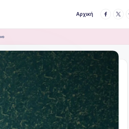
facebook.
twitte
t
Αρχική
ονο