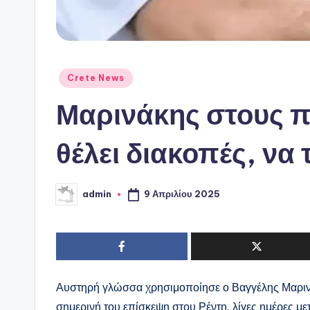
Αναρτήθηκε
Crete News
σε
Μαρινάκης στους π
θέλει διακοπές, να 
9 Απριλίου 2025
admin
Συγγραφέας:
Αυστηρή γλώσσα χρησιμοποίησε ο Βαγγέλης Μαρινά
σημερινή του επίσκεψη στου Ρέντη, λίγες ημέρες με