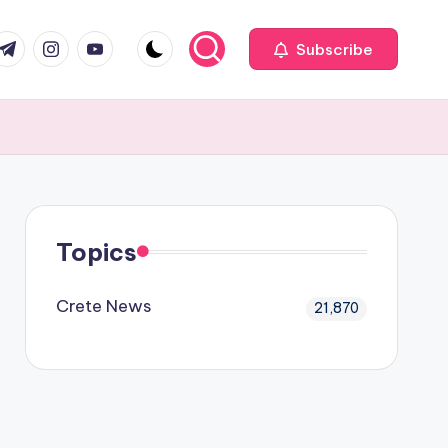
com
r.com
.me
instagram.com
youtube.com
Subscribe
Topics
Crete News
21,870