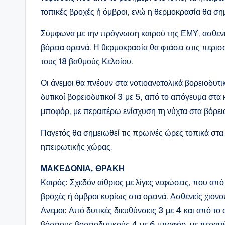
τοπικές βροχές ή όμβροι, ενώ η θερμοκρασία θα ση
Σύμφωνα με την πρόγνωση καιρού της ΕΜΥ, ασθενε
βόρεια ορεινά. Η θερμοκρασία θα φτάσει στις περισ
τους 18 βαθμούς Κελσίου.
Οι άνεμοι θα πνέουν στα νοτιοανατολικά βορειοδυτ
δυτικοί βορειοδυτικοί 3 με 5, από το απόγευμα στα κ
μποφόρ, με περαιτέρω ενίσχυση τη νύχτα στα βόρει
Παγετός θα σημειωθεί τις πρωινές ώρες τοπικά στα
ηπειρωτικής χώρας.
ΜΑΚΕΔΟΝΙΑ, ΘΡΑΚΗ
Καιρός: Σχεδόν αίθριος με λίγες νεφώσεις, που απ
βροχές ή όμβροι κυρίως στα ορεινά. Ασθενείς χιον
Ανεμοι: Από δυτικές διευθύνσεις 3 με 4 και από τ
βόρειους βορειοδυτικούς 4 με 6 μποφόρ, με περαιτ