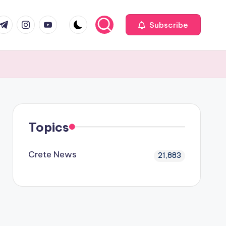
com
r.com
.me
instagram.com
youtube.com
Subscribe
Topics
Crete News
21,883