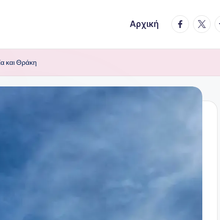
facebook.
twitte
t
Αρχική
ία και Θράκη