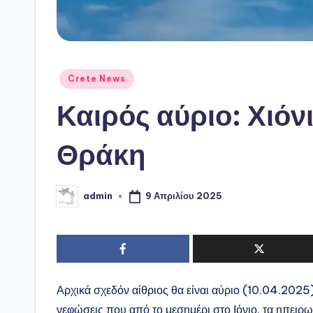
Αναρτήθηκε
Crete News
σε
Καιρός αύριο: Χιόν
Θράκη
9 Απριλίου 2025
admin
Συγγραφέας:
Αρχικά σχεδόν αίθριος θα είναι αύριο (10.04.2025)
νεφώσεις που από το μεσημέρι στο Ιόνιο, τα ηπειρω