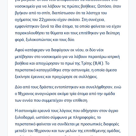
νοσοκομείο για να λάβουν τις πρώτες βοήθειες. Ωστόσο, όταν
βγήκαν από το σπίτι, διαπίστωσαν ότι τα λάστιχα του
οχήματος του 22χρονου είχαν σκάσει. Στη συνέχεια,
εμφανίστηκαν ξανά τα ίδια άτομα, τα οποία φαίνεται να είχαν
παρακολουθήσει τα θύματα και τους επιτέθηκαν για δεύτερη
φορά, ξυλοκοπώντας και τους δύο.
Αφού κατάφεραν να διαφύγουν εκ νέου, οι δύο νέοι
μετέβησαν στο νοσοκομείο για να λάβουν περαιτέρω ιατρική
βοήθεια και αποχώρησαν το πρωί της Τρίτης (8/4). Το
περιστατικό καταγγέλθηκε στην αστυνομία, η οποία άμεσα
ξεκίνησε έρευνες και προχώρησε σε συλλήψεις.
Δύο από τους δράστες εντοπίστηκαν και συνελήφθησαν, ενώ
ο 18χρονος αναγνώρισε ακόμα τρία άτομα από την ομάδα
των εννέα που συμμετείχαν στην επίθεση.
Η αστυνομία ερευνά τους λόγους που οδήγησαν στον άγριο
ξυλοδαρμό, ωστόσο σύμφωνα με πληροφορίες, το
περιστατικό φαίνεται να συνδέεται με προσωπικές διαφορές
μεταξύ του 18χρονου και των μελών της επιτιθέμενης ομάδας,