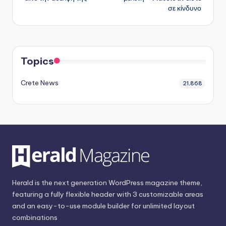
σε κίνδυνο
Topics
Crete News
21,868
Herald is the next generation WordPress magazine theme,
featuring a fully flexible header with 3 customizable areas
and an easy-to-use module builder for unlimited layout
combinations