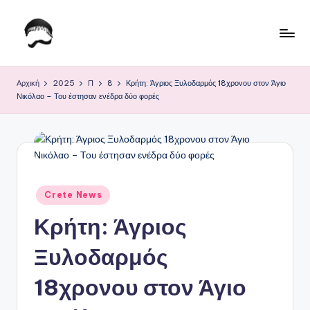
Μετάβαση
σε
Τ
Krhtikos.com
περιεχόμενο
ο
Αρχική
2025
Π
8
Κρήτη: Άγριος Ξυλοδαρμός 18χρονου στον Άγιο
Νικόλαο – Του έστησαν ενέδρα δύο φορές
Κ
α
θ
η
μ
Αναρτήθηκε
Crete News
σε
ε
Κρήτη: Άγριος
ρ
Ξυλοδαρμός
ι
18χρονου στον Άγιο
ν