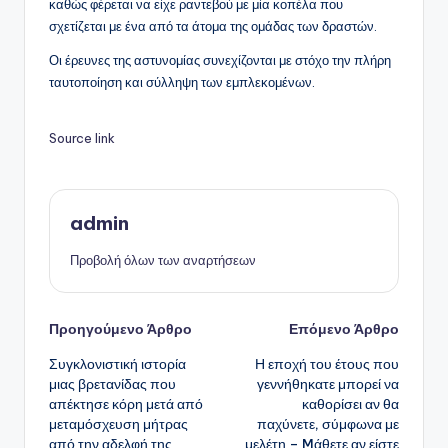
καθώς φέρεται να είχε ραντεβού με μία κοπέλα που
σχετίζεται με ένα από τα άτομα της ομάδας των δραστών.
Οι έρευνες της αστυνομίας συνεχίζονται με στόχο την πλήρη
ταυτοποίηση και σύλληψη των εμπλεκομένων.
Source link
admin
Προβολή όλων των αναρτήσεων
Πλοήγηση
Προηγούμενο Άρθρο
Επόμενο Άρθρο
Συγκλονιστική ιστορία
Η εποχή του έτους που
δημοσιεύσεων
μιας βρετανίδας που
γεννήθηκατε μπορεί να
απέκτησε κόρη μετά από
καθορίσει αν θα
μεταμόσχευση μήτρας
παχύνετε, σύμφωνα με
από την αδελφή της
μελέτη – Mάθετε αν είστε