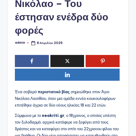
ό
Νικόλαο – Του
P
έστησαν ενέδρα δύο
o
φορές
r
t
admin
8 Απριλίου 2025
Συγγραφέας:
a
l
Ένα σοβαρό
περιστατικό βίας
σημειώθηκε στον Άγιο
Νικόλαο Λασιθίου, όταν μια ομάδα εννέα κουκουλοφόρων
επιτέθηκε άγρια σε δύο νέους ηλικίας 18 και 22 ετών.
Σύμφωνα με το
neakriti.gr
, ο 18χρονος, ο οποίος υπέστη
τον ξυλοδαρμό, αρχικά κατάφερε να ξεφύγει από τους
δράστες και να καταφύγει στο σπίτι του 22χρονου φίλου του
για βοήθεια. Οι δύο νέοι αποφάσισαν να κατευθυνθούν στο