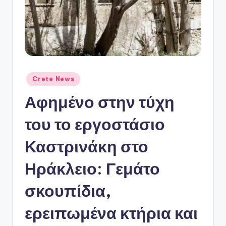
ό
P
o
r
t
Αναρτήθηκε
Crete News
a
σε
Αφημένο στην τύχη
l
του το εργοστάσιο
Καστρινάκη στο
Ηράκλειο: Γεμάτο
σκουπίδια,
ερειπωμένα κτήρια και