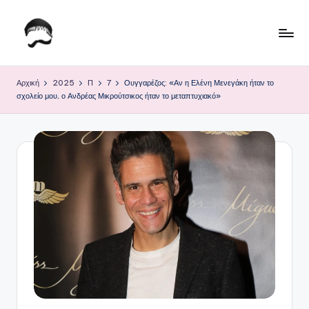
Μετάβαση
σε
Τ
Krhtikos.com
περιεχόμενο
ο
Αρχική
2025
Π
7
Ουγγαρέζος: «Αν η Ελένη Μενεγάκη ήταν το
σχολείο μου, ο Ανδρέας Μικρούτσικος ήταν το μεταπτυχιακό»
Κ
α
θ
η
μ
ε
ρ
ι
ν