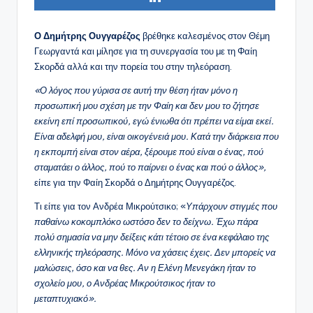
Ο Δημήτρης Ουγγαρέζος
βρέθηκε καλεσμένος στον Θέμη
Γεωργαντά και μίλησε για τη συνεργασία του με τη Φαίη
Σκορδά αλλά και την πορεία του στην τηλεόραση.
«Ο λόγος που γύρισα σε αυτή την θέση ήταν μόνο η
προσωπική μου σχέση με την Φαίη και δεν μου το ζήτησε
εκείνη επί προσωπικού, εγώ ένιωθα ότι πρέπει να είμαι εκεί.
Είναι αδελφή μου, είναι οικογένειά μου. Κατά την διάρκεια που
η εκπομπή είναι στον αέρα, ξέρουμε πού είναι ο ένας, πού
σταματάει ο άλλος, πού το παίρνει ο ένας και πού ο άλλος»,
είπε για την Φαίη Σκορδά ο Δημήτρης Ουγγαρέζος.
Τι είπε για τον Ανδρέα Μικρούτσικο; «
Υπάρχουν στιγμές που
παθαίνω κοκομπλόκο ωστόσο δεν το δείχνω. Έχω πάρα
πολύ σημασία να μην δείξεις κάτι τέτοιο σε ένα κεφάλαιο της
ελληνικής τηλεόρασης. Μόνο να χάσεις έχεις. Δεν μπορείς να
μαλώσεις, όσο και να θες. Αν η Ελένη Μενεγάκη ήταν το
σχολείο μου, ο Ανδρέας Μικρούτσικος ήταν το
μεταπτυχιακό».