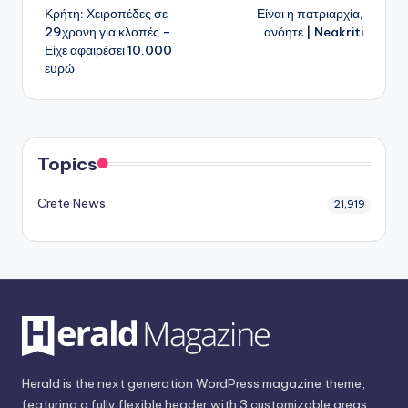
Κρήτη: Χειροπέδες σε
Είναι η πατριαρχία,
δημοσιεύσεων
29χρονη για κλοπές –
ανόητε | Neakriti
Είχε αφαιρέσει 10.000
ευρώ
Topics
Crete News
21,919
Herald is the next generation WordPress magazine theme,
featuring a fully flexible header with 3 customizable areas