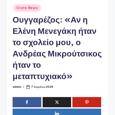
ό
Αναρτήθηκε
P
Crete News
σε
o
Ουγγαρέζος: «Αν η
r
Ελένη Μενεγάκη ήταν
t
το σχολείο μου, ο
a
l
Ανδρέας Μικρούτσικος
ήταν το
μεταπτυχιακό»
admin
7 Απριλίου 2025
Συγγραφέας: