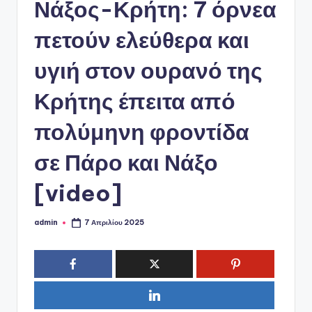
ό
Νάξος-Κρήτη: 7 όρνεα
P
πετούν ελεύθερα και
o
υγιή στον ουρανό της
r
t
Κρήτης έπειτα από
a
πολύμηνη φροντίδα
l
σε Πάρο και Νάξο
[video]
admin
7 Απριλίου 2025
Συγγραφέας: