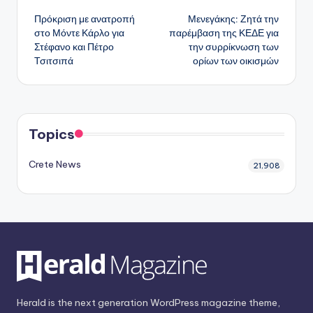
Πρόκριση με ανατροπή
Μενεγάκης: Ζητά την
δημοσιεύσεων
στο Μόντε Κάρλο για
παρέμβαση της ΚΕΔΕ για
Στέφανο και Πέτρο
την συρρίκνωση των
Τσιτσιπά
ορίων των οικισμών
Topics
Crete News
21,908
Herald is the next generation WordPress magazine theme,