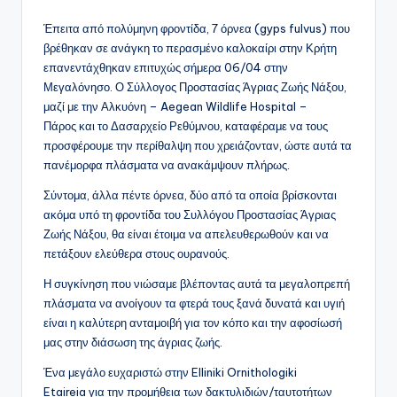
Έπειτα από πολύμηνη φροντίδα, 7 όρνεα (gyps fulvus) που
βρέθηκαν σε ανάγκη το περασμένο καλοκαίρι στην Κρήτη
επανεντάχθηκαν επιτυχώς σήμερα 06/04 στην
Μεγαλόνησο. Ο Σύλλογος Προστασίας Άγριας Ζωής Νάξου,
μαζί με την Αλκυόνη – Aegean Wildlife Hospital –
Πάρος και το Δασαρχείο Ρεθύμνου, καταφέραμε να τους
προσφέρουμε την περίθαλψη που χρειάζονταν, ώστε αυτά τα
πανέμορφα πλάσματα να ανακάμψουν πλήρως.
Σύντομα, άλλα πέντε όρνεα, δύο από τα οποία βρίσκονται
ακόμα υπό τη φροντίδα του Συλλόγου Προστασίας Άγριας
Ζωής Νάξου, θα είναι έτοιμα να απελευθερωθούν και να
πετάξουν ελεύθερα στους ουρανούς.
Η συγκίνηση που νιώσαμε βλέποντας αυτά τα μεγαλοπρεπή
πλάσματα να ανοίγουν τα φτερά τους ξανά δυνατά και υγιή
είναι η καλύτερη ανταμοιβή για τον κόπο και την αφοσίωσή
μας στην διάσωση της άγριας ζωής.
Ένα μεγάλο ευχαριστώ στην Elliniki Ornithologiki
Etaireia για την προμήθεια των δακτυλιδιών/ταυτοτήτων