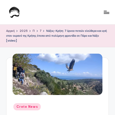
Μετάβαση
σε
Τ
Krhtikos.com
περιεχόμενο
ο
Αρχική
2025
Π
7
Νάξος-Κρήτη: 7 όρνεα πετούν ελεύθερα και υγιή
στον ουρανό της Κρήτης έπειτα από πολύμηνη φροντίδα σε Πάρο και Νάξο
Κ
[video]
α
θ
η
μ
ε
ρ
ι
ν
Αναρτήθηκε
Crete News
σε