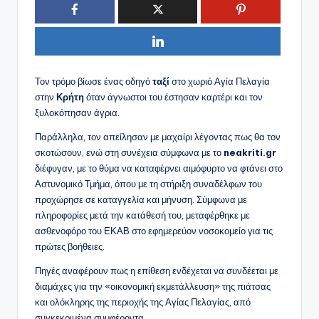
Τον τρόμο βίωσε ένας οδηγό
ταξί
στο χωριό Αγία Πελαγία
στην
Κρήτη
όταν άγνωστοι του έστησαν καρτέρι και τον
ξυλοκόπησαν άγρια.
Παράλληλα, τον απείλησαν με μαχαίρι λέγοντας πως θα τον
σκοτώσουν, ενώ στη συνέχεια σύμφωνα με το
neakriti.gr
διέφυγαν, με το θύμα να καταφέρνει αιμόφυρτο να φτάνει στο
Αστυνομικό Τμήμα, όπου με τη στήριξη συναδέλφων του
προχώρησε σε καταγγελία και μήνυση. Σύμφωνα με
πληροφορίες μετά την κατάθεσή του, μεταφέρθηκε με
ασθενοφόρο του ΕΚΑΒ στο εφημερεύον νοσοκομείο για τις
πρώτες βοήθειες.
Πηγές αναφέρουν πως η επίθεση ενδέχεται να συνδέεται με
διαμάχες για την «οικονομική εκμετάλλευση» της πιάτσας
και ολόκληρης της περιοχής της Αγίας Πελαγίας, από
συγκεκριμένα συμφέροντα.