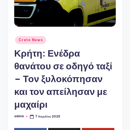
ό
P
o
r
t
Αναρτήθηκε
Crete News
σε
a
Κρήτη: Ενέδρα
l
θανάτου σε οδηγό ταξί
– Τον ξυλοκόπησαν
και τον απείλησαν με
μαχαίρι
admin
7 Απριλίου 2025
Συγγραφέας: