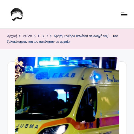
Μετάβαση
σε
Τ
Krhtikos.com
περιεχόμενο
ο
Αρχική
2025
Π
7
Κρήτη: Ενέδρα θανάτου σε οδηγό ταξί – Τον
ξυλοκόπησαν και τον απείλησαν με μαχαίρι
Κ
α
θ
η
μ
ε
ρ
ι
ν