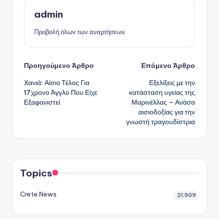
admin
Προβολή όλων των αναρτήσεων
Πλοήγηση
Προηγούμενο Άρθρο
Επόμενο Άρθρο
Χανιά: Αίσιο Τέλος Για
Εξελίξεις με την
δημοσιεύσεων
17χρονο Άγγλο Που Είχε
κατάσταση υγείας της
Εξαφανιστεί
Μαρινέλλας – Ανάσα
αισιοδοξίας για την
γνωστή τραγουδίστρια
Topics
Crete News
21,909