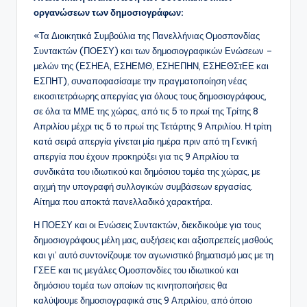
οργανώσεων των δημοσιογράφων:
«Τα Διοικητικά Συμβούλια της Πανελλήνιας Ομοσπονδίας
Συντακτών (ΠΟΕΣΥ) και των δημοσιογραφικών Ενώσεων –
μελών της (ΕΣΗΕΑ, ΕΣΗΕΜΘ, ΕΣΗΕΠΗΝ, ΕΣΗΕΘΣτΕΕ και
ΕΣΠΗΤ), συναποφασίσαμε την πραγματοποίηση νέας
εικοσιτετράωρης απεργίας για όλους τους δημοσιογράφους,
σε όλα τα ΜΜΕ της χώρας, από τις 5 το πρωί της Τρίτης 8
Απριλίου μέχρι τις 5 το πρωί της Τετάρτης 9 Απριλίου. Η τρίτη
κατά σειρά απεργία γίνεται μία ημέρα πριν από τη Γενική
απεργία που έχουν προκηρύξει για τις 9 Απριλίου τα
συνδικάτα του ιδιωτικού και δημόσιου τομέα της χώρας, με
αιχμή την υπογραφή συλλογικών συμβάσεων εργασίας.
Αίτημα που αποκτά πανελλαδικό χαρακτήρα.
Η ΠΟΕΣΥ και οι Ενώσεις Συντακτών, διεκδικούμε για τους
δημοσιογράφους μέλη μας, αυξήσεις και αξιοπρεπείς μισθούς
και γι’ αυτό συντονίζουμε τον αγωνιστικό βηματισμό μας με τη
ΓΣΕΕ και τις μεγάλες Ομοσπονδίες του ιδιωτικού και
δημόσιου τομέα των οποίων τις κινητοποιήσεις θα
καλύψουμε δημοσιογραφικά στις 9 Απριλίου, από όποιο