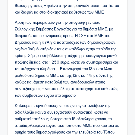
θέσεις εργασίας – φρένο στην υπερσυγκέντρωση του Τύπου
και διαφάνεια στο ιδιοκτησιακό καθεστώς των ΜΜΕ
Άρση των περιορισμών για την υπογραφή ενιαίας
Συλλογικής Σύμβασης Εργασίας για τα δημόσια ΜΜΕ, με
θεσμικούς και οικονομικούς όρους. Η ΣΣΕ στα ΜΜΕ του
Δημοσίου και η ΚΥΑ για τις αποδοχές των δημοσιογράφων,
ως ένα βαθμό, στήριξαν τους συναδέλφους την περίοδο της
κρίσης. Σήμερα επιβάλλεται η αύξηση, με εισαγωγικό μισθό
πρώτης διετίας, στα 1.250 ευρώ, ώστε να συμπαρασύρει και
τα υπάρχοντα κλιμάκια – Επαναφορά του 13ου και 14ου
μισθού στα δημόσια ΜΜΕ και της 13ης και 14ης σύνταξης,
καθώς και άμεση καταβολή των αναδρομικών στους
συνταξιούχους – να μπει τέλος στο καταχρηστικό καθεστώς
των συμβάσεων έργου στο δημόσιο.
Καλούμε τις εργοδοτικές ενώσεις να εγκαταλείψουν την
αδιαλλαξία και να συνεργαστούν ουσιαστικά, ώστε να
ρυθμιστεί επιτέλους, ύστερα από 15 ολόκληρα χρόνια, το
αποδιαρθρωμένο εργασιακό τοπίο στα ΜΜΕ που κρατάει σε
ομηρία τους δημοσιογράφους και την ελευθερία του Τύπου.