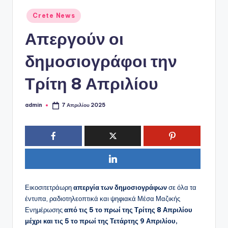
ό
Αναρτήθηκε
P
Crete News
σε
o
Απεργούν οι
r
δημοσιογράφοι την
t
Τρίτη 8 Απριλίου
a
l
admin
7 Απριλίου 2025
Συγγραφέας:
Εικοσιτετράωρη
απεργία των δημοσιογράφων
σε όλα τα
έντυπα, ραδιοτηλεοπτικά και ψηφιακά Μέσα Μαζικής
Ενημέρωσης
από τις 5 το πρωί της Τρίτης 8 Απριλίου
μέχρι και τις 5 το πρωί της Τετάρτης 9 Απριλίου,