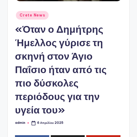
ό
P
Αναρτήθηκε
Crete News
o
σε
«Όταν ο Δημήτρης
r
t
Ήμελλος γύρισε τη
a
σκηνή στον Άγιο
l
Παΐσιο ήταν από τις
πιο δύσκολες
περιόδους για την
υγεία του»
admin
6 Απριλίου 2025
Συγγραφέας: