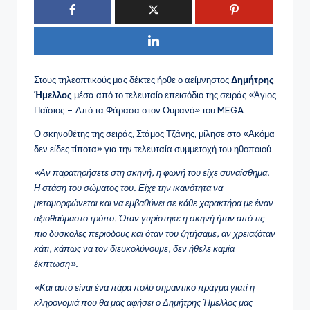
Στους τηλεοπτικούς μας δέκτες ήρθε ο αείμνηστος
Δημήτρης
Ήμελλος
μέσα από το τελευταίο επεισόδιο της σειράς «Άγιος
Παϊσιος – Από τα Φάρασα στον Ουρανό» του MEGA.
Ο σκηνοθέτης της σειράς, Στάμος Τζάνης, μίλησε στο «Ακόμα
δεν είδες τίποτα» για την τελευταία συμμετοχή του ηθοποιού.
«Αν παρατηρήσετε στη σκηνή, η φωνή του είχε συναίσθημα.
Η στάση του σώματος του. Είχε την ικανότητα να
μεταμορφώνεται και να εμβαθύνει σε κάθε χαρακτήρα με έναν
αξιοθαύμαστο τρόπο. Όταν γυρίστηκε η σκηνή ήταν από τις
πιο δύσκολες περιόδους και όταν του ζητήσαμε, αν χρειαζόταν
κάτι, κάπως να τον διευκολύνουμε, δεν ήθελε καμία
έκπτωση».
«Και αυτό είναι ένα πάρα πολύ σημαντικό πράγμα γιατί η
κληρονομιά που θα μας αφήσει ο Δημήτρης Ήμελλος μας