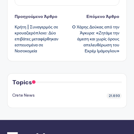
Πλοήγηση
Προηγούμενο Άρθρο
Επόμενο Άρθρο
Κρήτη | Συναγερμός σε
O Χάρης Δούκας από την
δημοσιεύσεων
κρουαζιερόπλοιο: Δύο
Άγκυρα: «Ζητάμε την
επιβάτες μεταφέρθηκαν
άμεση και χωρίς όρους
εσπευσμένα σε
απελευθέρωση του
Νοσοκομεία
Εκρέμ Ιμάμογλου»
Topics
Crete News
21,893