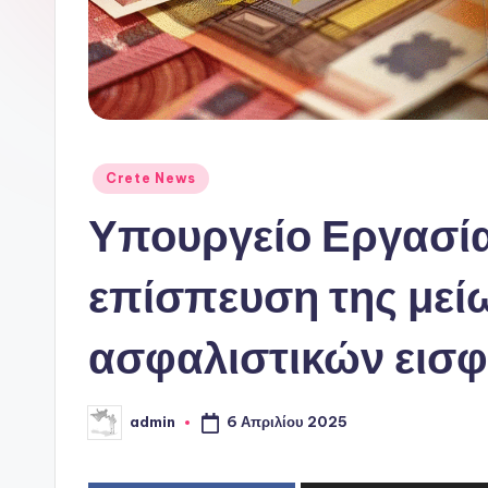
ι
ν
ό
P
Αναρτήθηκε
Crete News
o
σε
Υπουργείο Εργασίας
r
επίσπευση της μεί
t
a
ασφαλιστικών εισ
l
6 Απριλίου 2025
admin
Συγγραφέας: