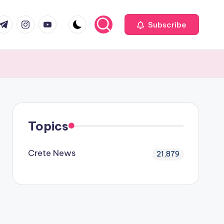
com
r.com
.me
instagram.com
youtube.com
Subscribe
Topics
Crete News
21,879