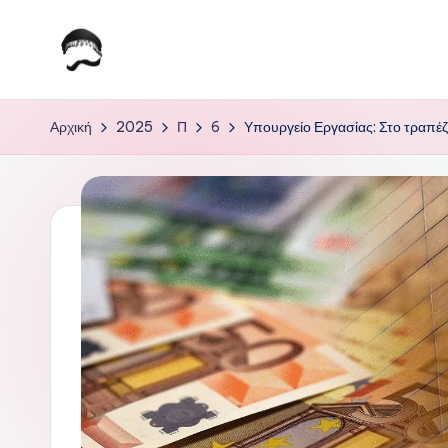
Μετάβαση
σε
Τ
Krhtikos.com
περιεχόμενο
ο
Αρχική
2025
Π
6
Υπουργείο Εργασίας: Στο τραπέζ
Κ
α
θ
η
μ
ε
ρ