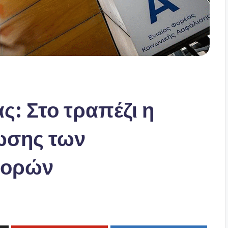
: Στο τραπέζι η
ωσης των
φορών