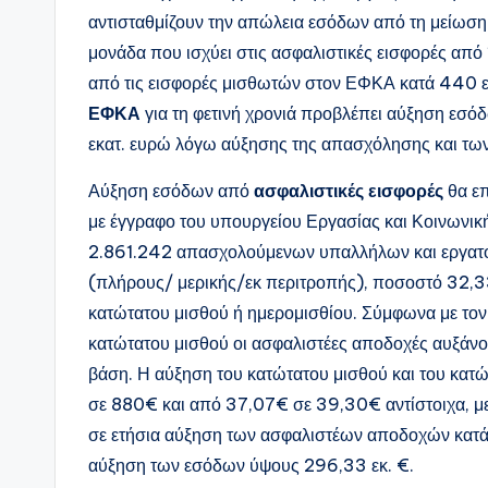
αντισταθμίζουν την απώλεια εσόδων από τη μείωση 
μονάδα που ισχύει στις ασφαλιστικές εισφορές από
από τις εισφορές μισθωτών στον ΕΦΚΑ κατά 440 εκα
ΕΦΚΑ
για τη φετινή χρονιά προβλέπει αύξηση εσό
εκατ. ευρώ λόγω αύξησης της απασχόλησης και τω
Αύξηση εσόδων από
ασφαλιστικές εισφορές
θα επ
με έγγραφο του υπουργείου Εργασίας και Κοινωνικ
2.861.242 απασχολούμενων υπαλλήλων και εργατο
(πλήρους/ μερικής/εκ περιτροπής), ποσοστό 32,3
κατώτατου μισθού ή ημερομισθίου. Σύμφωνα με τον
κατώτατου μισθού οι ασφαλιστέες αποδοχές αυξάνον
βάση. Η αύξηση του κατώτατου μισθού και του κα
σε 880€ και από 37,07€ σε 39,30€ αντίστοιχα, με
σε ετήσια αύξηση των ασφαλιστέων αποδοχών κατά 
αύξηση των εσόδων ύψους 296,33 εκ. €.