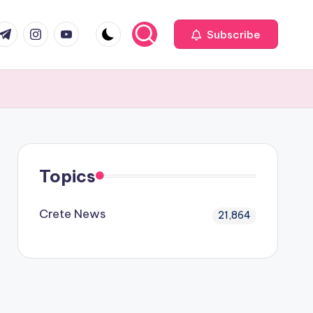
com
r.com
.me
instagram.com
youtube.com
Subscribe
Topics
Crete News
21,864