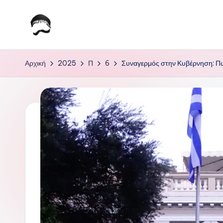
Μετάβαση
σε
Τ
Krhtikos.com
περιεχόμενο
ο
Αρχική
2025
Π
6
Συναγερμός στην Κυβέρνηση: Πώς
Κ
α
θ
η
μ
ε
ρ