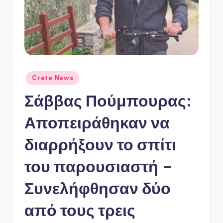
ό
P
o
r
t
Αναρτήθηκε
Crete News
a
σε
Σάββας Πούμπουρας:
l
Αποπειράθηκαν να
διαρρήξουν το σπίτι
του παρουσιαστή –
Συνελήφθησαν δύο
από τους τρεις