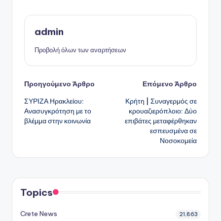
admin
Προβολή όλων των αναρτήσεων
Πλοήγηση
Προηγούμενο Άρθρο
Επόμενο Άρθρο
ΣΥΡΙΖΑ Ηρακλείου:
Κρήτη | Συναγερμός σε
δημοσιεύσεων
Ανασυγκρότηση με το
κρουαζιερόπλοιο: Δύο
βλέμμα στην κοινωνία
επιβάτες μεταφέρθηκαν
εσπευσμένα σε
Νοσοκομεία
Topics
Crete News
21,863