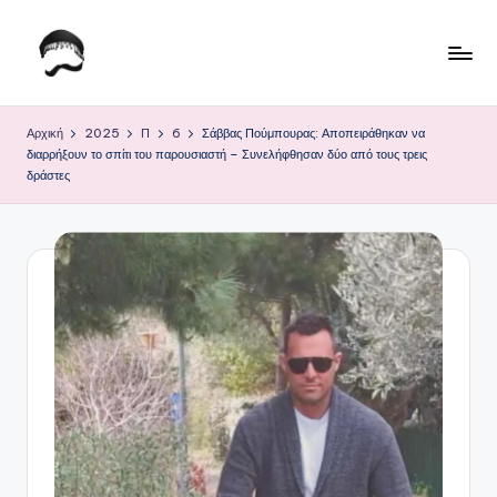
Μετάβαση
σε
Τ
Krhtikos.com
περιεχόμενο
ο
Αρχική
2025
Π
6
Σάββας Πούμπουρας: Αποπειράθηκαν να
διαρρήξουν το σπίτι του παρουσιαστή – Συνελήφθησαν δύο από τους τρεις
Κ
δράστες
α
θ
η
μ
ε
ρ
ι
ν