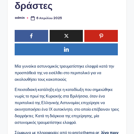
δράστες
admin
6 Απριλίου 2025
Συγγραφέας:
Μία γυναίκα αστυνομικός τραυματίστηκε ελαφρά κατά την
προσπάθειά της να εισέλθει στο περιπολικό για να
ακολουθήσει τους κακοποιούς
Επεισοδιακή κατάληξη είχε η καταδίωξη που σημειώθηκε
νωρίς το πρωί της Κυριακής στα Βριλήσσια, όταν ένα
περιπολικό της Ελληνικής Αστυνομίας επιχείρησε να
ακινητοποιήσει ένα ΙΧ αυτοκίνητο, στο οποίο επέβαιναν τρεις
διαρρήκτες. Κατά τη διάρκεια της επιχείρησης, μία
αστυνομικός τραυματίστηκε ελαφρά.
Σύμφωνα με πληροφορίες από το protothema.gr,
λίγο πριν