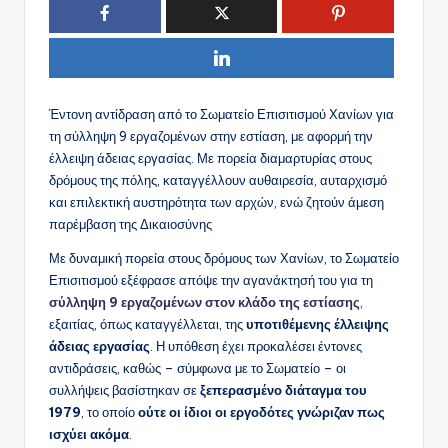
Έντονη αντίδραση από το Σωματείο Επισιτισμού Χανίων για
τη σύλληψη 9 εργαζομένων στην εστίαση, με αφορμή την
έλλειψη άδειας εργασίας. Με πορεία διαμαρτυρίας στους
δρόμους της πόλης, καταγγέλλουν αυθαιρεσία, αυταρχισμό
και επιλεκτική αυστηρότητα των αρχών, ενώ ζητούν άμεση
παρέμβαση της Δικαιοσύνης
Με δυναμική πορεία στους δρόμους των Χανίων, το Σωματείο
Επισιτισμού εξέφρασε απόψε την αγανάκτησή του για τη
σύλληψη 9 εργαζομένων στον κλάδο της εστίασης
,
εξαιτίας, όπως καταγγέλλεται, της
υποτιθέμενης έλλειψης
άδειας εργασίας
. Η υπόθεση έχει προκαλέσει έντονες
αντιδράσεις, καθώς – σύμφωνα με το Σωματείο – οι
συλλήψεις βασίστηκαν σε
ξεπερασμένο διάταγμα του
1979
, το οποίο
ούτε οι ίδιοι οι εργοδότες γνώριζαν πως
ισχύει ακόμα
.