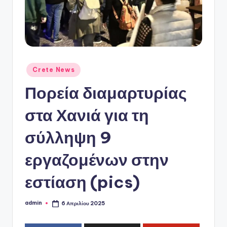
ό
P
o
r
t
Αναρτήθηκε
Crete News
σε
a
Πορεία διαμαρτυρίας
l
στα Χανιά για τη
σύλληψη 9
εργαζομένων στην
εστίαση (pics)
admin
6 Απριλίου 2025
Συγγραφέας: