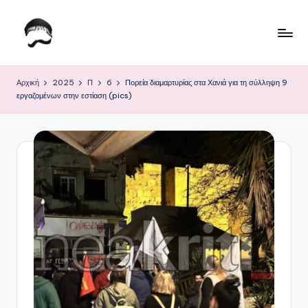
Μετάβαση
σε
Τ
Krhtikos.com
περιεχόμενο
ο
Αρχική
2025
Π
6
Πορεία διαμαρτυρίας στα Χανιά για τη σύλληψη 9
εργαζομένων στην εστίαση (pics)
Κ
α
θ
η
μ
ε
ρ
ι
ν