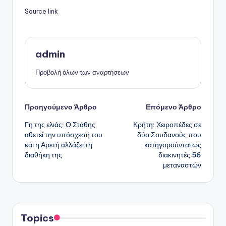
Source link
admin
Προβολή όλων των αναρτήσεων
Πλοήγηση
Προηγούμενο Άρθρο
Επόμενο Άρθρο
Γη της ελιάς: Ο Στάθης
Κρήτη: Χειροπέδες σε
δημοσιεύσεων
αθετεί την υπόσχεσή του
δύο Σουδανούς που
και η Αρετή αλλάζει τη
κατηγορούνται ως
διαθήκη της
διακινητές 56
μεταναστών
Topics