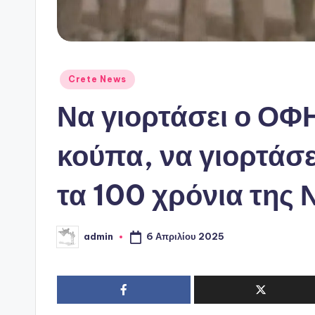
Αναρτήθηκε
Crete News
σε
Να γιορτάσει ο ΟΦΗ
κούπα, να γιορτάσε
τα 100 χρόνια της
6 Απριλίου 2025
admin
Συγγραφέας: