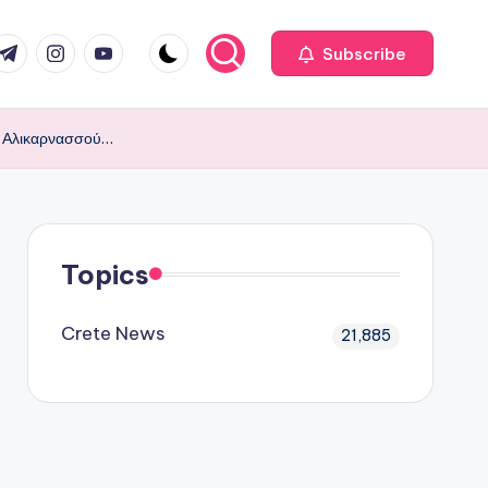
com
r.com
.me
instagram.com
youtube.com
Subscribe
ας Αλικαρνασσού…
Topics
Crete News
21,885