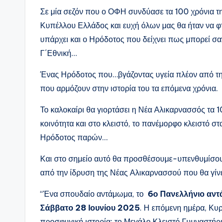
Σε μία σεζόν που ο ΟΦΗ συνδύασε τα 100 χρόνια της
Κυπέλλου Ελλάδος και ευχή όλων μας θα ήταν να φτ
υπάρχει και ο Ηρόδοτος που δείχνει πως μπορεί σ
Γ΄Εθνική…
Ένας Ηρόδοτος που…βγάζοντας υγεία πλέον από τη
που αρμόζουν στην ιστορία του τα επόμενα χρόνια.
Το καλοκαίρι θα γιορτάσει η Νέα Αλικαρνασσός τα 
κοινότητα και στο κλειστό, το πανέμορφο κλειστό στα
Ηρόδοτος παρών…
Και στο σημείο αυτό θα προσθέσουμε-υπενθυμίσου
από την ίδρυση της Νέας Αλικαρνασσού που θα γίνε
“Ένα σπουδαίο αντάμωμα, το
6ο Πανελλήνιο αν
Σάββατο 28 Ιουνίου 2025
. Η επόμενη ημέρα, Κυρ
προσφυγική ιστορία: το Μεγάλο Κλειστό Γυμναστήρ