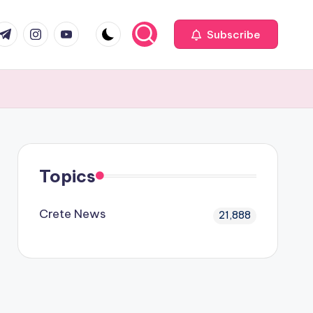
com
r.com
.me
instagram.com
youtube.com
Subscribe
Topics
Crete News
21,888