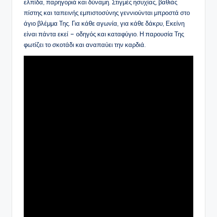
ελπίδα, παρηγοριά και δύναμη. Στιγμές ησυχίας, βαθιάς
πίστης και ταπεινής εμπιστοσύνης γεννιούνται μπροστά στο
άγιο βλέμμα Της. Για κάθε αγωνία, για κάθε δάκρυ, Εκείνη
είναι πάντα εκεί – οδηγός και καταφύγιο. Η παρουσία Της
φωτίζει το σκοτάδι και αναπαύει την καρδιά.