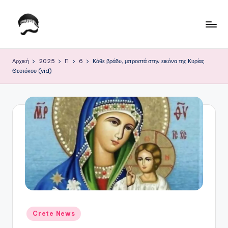
Μετάβαση
σε
Τ
Krhtikos.com
περιεχόμενο
ο
Αρχική
2025
Π
6
Κάθε βράδυ, μπροστά στην εικόνα της Κυρίας
Θεοτόκου (vid)
Κ
α
θ
η
μ
ε
ρ
ι
ν
Αναρτήθηκε
Crete News
σε