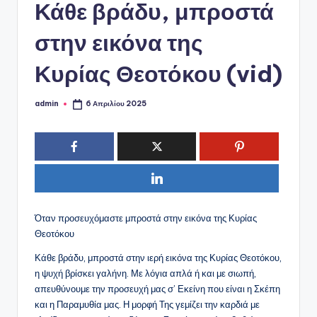
ό
Κάθε βράδυ, μπροστά
P
στην εικόνα της
o
Κυρίας Θεοτόκου (vid)
r
t
admin
6 Απριλίου 2025
Συγγραφέας:
a
l
Όταν προσευχόμαστε μπροστά στην εικόνα της Κυρίας
Θεοτόκου
Κάθε βράδυ, μπροστά στην ιερή εικόνα της Κυρίας Θεοτόκου,
η ψυχή βρίσκει γαλήνη. Με λόγια απλά ή και με σιωπή,
απευθύνουμε την προσευχή μας σ’ Εκείνη που είναι η Σκέπη
και η Παραμυθία μας. Η μορφή Της γεμίζει την καρδιά με