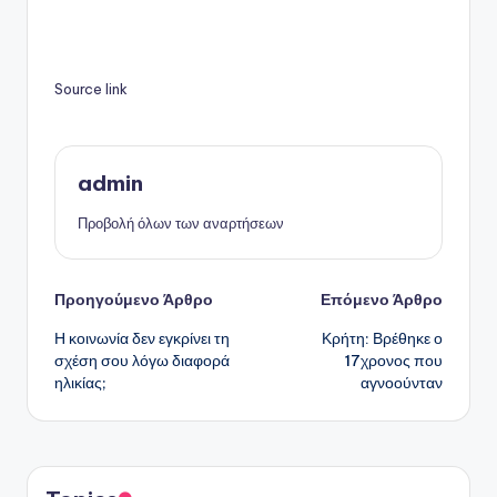
Source link
admin
Προβολή όλων των αναρτήσεων
Πλοήγηση
Προηγούμενο Άρθρο
Επόμενο Άρθρο
Η κοινωνία δεν εγκρίνει τη
Κρήτη: Βρέθηκε ο
δημοσιεύσεων
σχέση σου λόγω διαφορά
17χρονος που
ηλικίας;
αγνοούνταν