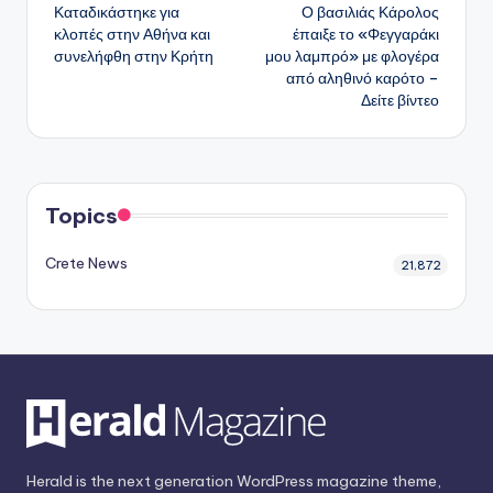
Καταδικάστηκε για
Ο βασιλιάς Κάρολος
δημοσιεύσεων
κλοπές στην Αθήνα και
έπαιξε το «Φεγγαράκι
συνελήφθη στην Κρήτη
μου λαμπρό» με φλογέρα
από αληθινό καρότο –
Δείτε βίντεο
Topics
Crete News
21,872
Herald is the next generation WordPress magazine theme,