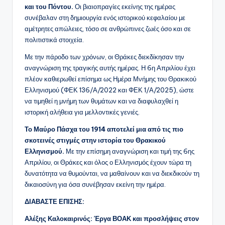
και του Πόντου.
Οι βιαιοπραγίες εκείνης της ημέρας
συνέβαλαν στη δημιουργία ενός ιστορικού κεφαλαίου με
αμέτρητες απώλειες, τόσο σε ανθρώπινες ζωές όσο και σε
πολιτιστικά στοιχεία.
Με την πάροδο των χρόνων, οι Θράκες διεκδίκησαν την
αναγνώριση της τραγικής αυτής ημέρας. Η 6η Απριλίου έχει
πλέον καθιερωθεί επίσημα ως Ημέρα Μνήμης του Θρακικού
Ελληνισμού (ΦΕΚ 136/Α/2022 και ΦΕΚ 1/Α/2025), ώστε
να τιμηθεί η μνήμη των θυμάτων και να διαφυλαχθεί η
ιστορική αλήθεια για μελλοντικές γενιές.
Το Μαύρο Πάσχα του 1914 αποτελεί μια από τις πιο
σκοτεινές στιγμές στην ιστορία του Θρακικού
Ελληνισμού.
Με την επίσημη αναγνώριση και τιμή της 6ης
Απριλίου, οι Θράκες και όλος ο Ελληνισμός έχουν τώρα τη
δυνατότητα να θυμούνται, να μαθαίνουν και να διεκδικούν τη
δικαιοσύνη για όσα συνέβησαν εκείνη την ημέρα.
ΔΙΑΒΑΣΤΕ ΕΠΙΣΗΣ:
Αλέξης Καλοκαιρινός: Έργα ΒΟΑΚ και προσλήψεις στον