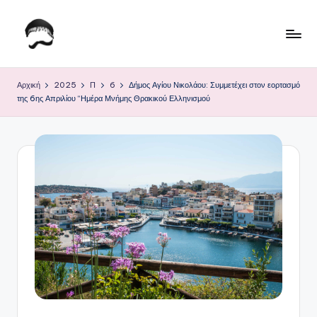
Μετάβαση
σε
Τ
Krhtikos.com
περιεχόμενο
ο
Αρχική
2025
Π
6
Δήμος Αγίου Νικολάου: Συμμετέχει στον εορτασμό
της 6ης Απριλίου “Ημέρα Μνήμης Θρακικού Ελληνισμού
Κ
α
θ
η
μ
ε
ρ
ι
ν