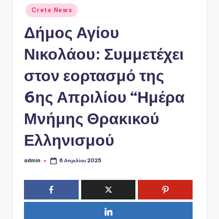
ό
Αναρτήθηκε
Crete News
P
σε
Δήμος Αγίου
o
r
Νικολάου: Συμμετέχει
t
στον εορτασμό της
a
6ης Απριλίου “Ημέρα
l
Μνήμης Θρακικού
Ελληνισμού
admin
6 Απριλίου 2025
Συγγραφέας: