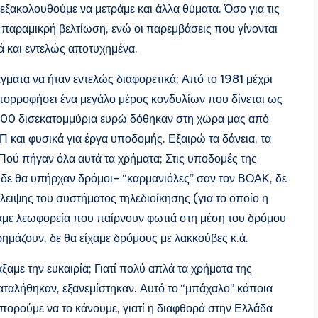
ώ εξακολουθούμε να μετράμε και άλλα θύματα. Όσο για τις
ν παραμικρή βελτίωση, ενώ οι παρεμβάσεις που γίνονται
ά και εντελώς αποτυχημένα.
γματα να ήταν εντελώς διαφορετικά; Από το 1981 μέχρι
απορροφήσει ένα μεγάλο μέρος κονδυλίων που δίνεται ως
 300 δισεκατομμύρια ευρώ δόθηκαν στη χώρα μας από
 και φυσικά για έργα υποδομής. Εξαιρώ τα δάνεια, τα
Πού πήγαν όλα αυτά τα χρήματα; Στις υποδομές της
, δε θα υπήρχαν δρόμοι- “καρμανιόλες” σαν τον ΒΟΑΚ, δε
λειψης του συστήματος τηλεδιοίκησης (για το οποίο η
αμε λεωφορεία που παίρνουν φωτιά στη μέση του δρόμου
 ρημάζουν, δε θα είχαμε δρόμους με λακκούβες κ.ά.
ξαμε την ευκαιρία; Γιατί πολύ απλά τα χρήματα της
ταλήθηκαν, εξανεμίστηκαν. Αυτό το “μπάχαλο” κάποια
 μπορούμε να το κάνουμε, γιατί η διαφθορά στην Ελλάδα