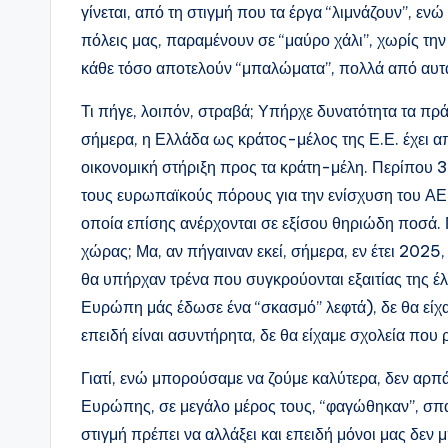
γίνεται, από τη στιγμή που τα έργα “λιμνάζουν”, εν
πόλεις μας, παραμένουν σε “μαύρο χάλι”, χωρίς τη
κάθε τόσο αποτελούν “μπαλώματα”, πολλά από αυτ
Τι πήγε, λοιπόν, στραβά; Υπήρχε δυνατότητα τα πρά
σήμερα, η Ελλάδα ως κράτος-μέλος της Ε.Ε. έχει 
οικονομική στήριξη προς τα κράτη-μέλη. Περίπου
τους ευρωπαϊκούς πόρους για την ενίσχυση του ΑΕΠ
οποία επίσης ανέρχονται σε εξίσου θηριώδη ποσά. 
χώρας; Μα, αν πήγαιναν εκεί, σήμερα, εν έτει 2025
θα υπήρχαν τρένα που συγκρούονται εξαιτίας της έλ
Ευρώπη μάς έδωσε ένα “σκασμό” λεφτά), δε θα είχ
επειδή είναι ασυντήρητα, δε θα είχαμε σχολεία που
Γιατί, ενώ μπορούσαμε να ζούμε καλύτερα, δεν αρπά
Ευρώπης, σε μεγάλο μέρος τους, “φαγώθηκαν”, σπα
στιγμή πρέπει να αλλάξει και επειδή μόνοι μας δεν