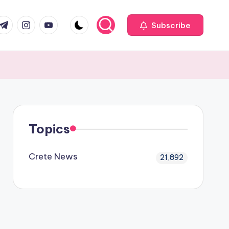
com
r.com
.me
instagram.com
youtube.com
Subscribe
Topics
Crete News
21,892