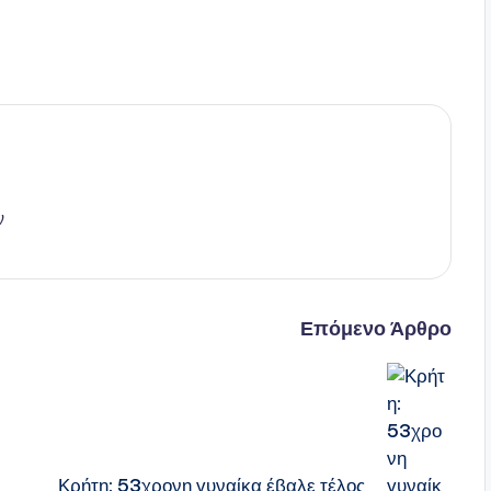
ν
Επόμενο Άρθρο
Κρήτη: 53χρονη γυναίκα έβαλε τέλος