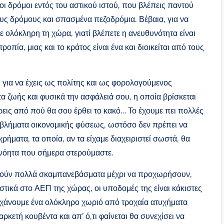
οι δρόμοι εντός του αστικού ιστού, που βλέπεις παντού
υς δρόμους και σπασμένα πεζοδρόμια. Βέβαια, για να
σε ολόκληρη τη χώρα, γιατί βλέπετε η ανευθυνότητα είναι
ροπία, μιας και το κράτος είναι ένα και διοικείται από τους
, για να έχεις ως πολίτης και ως φορολογούμενος
α ζωής και φυσικά την ασφάλειά σου, η οποία βρίσκεται
έρεις από πού θα σου έρθει το κακό… Το έχουμε πει πολλές
οβλήματα οικονομικής φύσεως, ωστόσο δεν πρέπει να
χρήματα, τα οποία, αν τα είχαμε διαχειριστεί σωστά, θα
νόητα που σήμερα στερούμαστε.
ντούν πολλά σκαμπανεβάσματα μέχρι να προχωρήσουν,
ιστικά στο ΑΕΠ της χώρας, οι υποδομές της είναι κάκιστες
 χάνουμε ένα ολόκληρο χωριό από τροχαία ατυχήματα
ρκετή κουβέντα και απ’ ό,τι φαίνεται θα συνεχίσει να