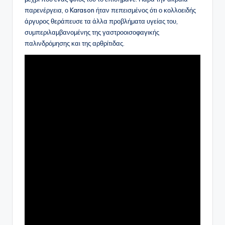
παρενέργεια, ο Karason ήταν πεπεισμένος ότι ο κολλοειδής
άργυρος θεράπευσε τα άλλα προβλήματα υγείας του,
συμπεριλαμβανομένης της γαστροοισοφαγικής
παλινδρόμησης και της αρθρίτιδας.