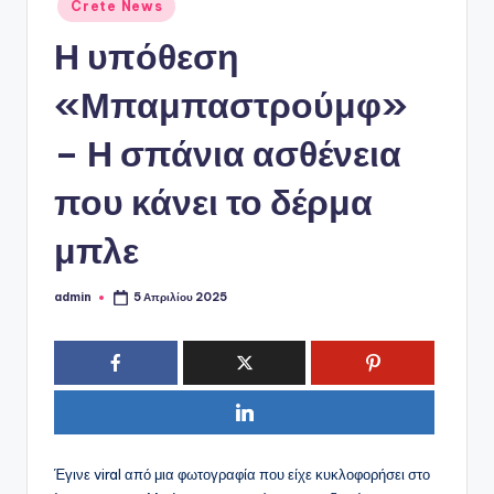
ό
Αναρτήθηκε
Crete News
σε
P
Η υπόθεση
o
«Μπαμπαστρούμφ»
r
t
– Η σπάνια ασθένεια
a
που κάνει το δέρμα
l
μπλε
admin
5 Απριλίου 2025
Συγγραφέας:
Έγινε viral από μια φωτογραφία που είχε κυκλοφορήσει στο