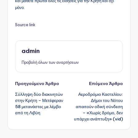
και μάθετε πρώτοι όλες τις ειδήσεις για την Κρήτη και όχι
μόνο.
Source link
admin
Προβολή όλων των αναρτήσεων
Πλοήγηση
Προηγούμενο Άρθρο
Επόμενο Άρθρο
Σύλληψη δύο διακινητών
Αεροδρόμιο Καστελίου:
δημοσιεύσεων
στην Κρήτη – Μετέφεραν
Δήμοι του Νότου
58 μετανάστες με λέμβο
απαιτούν οδική σύνδεση
από τη Λιβύη
– «Χωρίς δρόμο, δεν
υπάρχει ανάπτυξη» (vid)