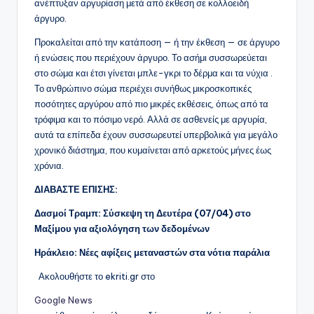
ανέπτυξαν αργυρίαση μετά από έκθεση σε κολλοειδή
άργυρο.
Προκαλείται από την κατάποση — ή την έκθεση — σε άργυρο
ή ενώσεις που περιέχουν άργυρο. Το ασήμι συσσωρεύεται
στο σώμα και έτσι γίνεται μπλε-γκρι το δέρμα και τα νύχια .
Το ανθρώπινο σώμα περιέχει συνήθως μικροσκοπικές
ποσότητες αργύρου από πιο μικρές εκθέσεις, όπως από τα
τρόφιμα και το πόσιμο νερό. Αλλά σε ασθενείς με αργυρία,
αυτά τα επίπεδα έχουν συσσωρευτεί υπερβολικά για μεγάλο
χρονικό διάστημα, που κυμαίνεται από αρκετούς μήνες έως
χρόνια.
ΔΙΑΒΑΣΤΕ ΕΠΙΣΗΣ:
Δασμοί Τραμπ: Σύσκεψη τη Δευτέρα (07/04) στο
Μαξίμου για αξιολόγηση των δεδομένων
Ηράκλειο: Νέες αφίξεις μεταναστών στα νότια παράλια
Ακολουθήστε το ekriti.gr στο
Google News