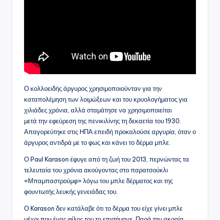
Ο κολλοειδής άργυρος χρησιμοποιούνταν για την
καταπολέμηση των λοιμώξεων και του κρυολογήματος για
χιλιάδες χρόνια, αλλά σταμάτησε να χρησιμοποιείται
μετά την εφεύρεση της πενικιλίνης τη δεκαετία του 1930.
Απαγορεύτηκε στις ΗΠΑ επειδή προκαλούσε αργυρία, όταν ο
άργυρος αντιδρά με το φως και κάνει το δέρμα μπλε.
Ο Paul Karason έφυγε από τη ζωή του 2013, περνώντας τα
τελευταία του χρόνια ακούγοντας στο παρατσούκλι
«Μπαμπαστρούμφ» λόγω του μπλε δέρματος και της
φουντωτής λευκής γενειάδας του.
Ο Karason δεν κατάλαβε ότι το δέρμα του είχε γίνει μπλε
μέχρι που ένας φίλος του το επισήμανε. Παρά την ακραία