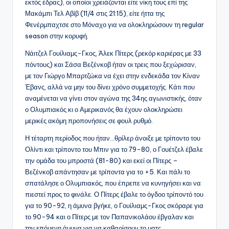
εκτός έδρας), οι οποίοι χρειάζονται είτε νίκη τους επί της
Μακάμπι Τελ Αβίβ (11/4 στις 21:15), είτε ήττα της
Φενέρμπαχτσε στο Μόναχο για να ολοκληρώσουν τη regular
season στην κορυφή.
Νάιτζελ Γουίλιαμς-Γκος, Άλεκ Πίτερς (ρεκόρ καριέρας με 33
πόντους) και Σάσα Βεζένκοβ ήταν οι τρεις που ξεχώρισαν,
με τον Γιώργο Μπαρτζώκα να έχει στην ενδεκάδα τον Κίναν
Έβανς, αλλά να μην του δίνει χρόνο συμμετοχής. Κάτι που
αναμένεται να γίνει στον αγώνα της 34ης αγωνιστικής, όταν
ο Ολυμπιακός κι ο Αμερικανός θα έχουν ολοκληρώσει
μερικές ακόμη προπονήσεις σε φουλ ρυθμό.
Η τέταρτη περίοδος που ήταν…θρίλερ άνοιξε με τρίποντο του
Ολίντι και τρίποντο του Μπιν για το 79-80, ο Γουέτζελ έβαλε
την ομάδα του μπροστά (81-80) και εκεί οι Πίτερς –
Βεζένκοβ απάντησαν με τρίποντα για το +5. Και πάλι το
σπατάλησε ο Ολυμπιακός, που έπρεπε να κυνηγήσει και να
πιεστεί προς το φινάλε. Ο Πίτερς έβαλε το όγδοο τρίποντό του
για το 90-92, η άμυνα βγήκε, ο Γουίλιαμς-Γκος σκόραρε για
το 90-94 και ο Πίτερς με τον Παπανικολάου έβγαλαν και
την επόμενη άμυνα για να καθαρίσουν το ματς.