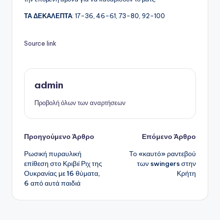
ΤΑ ΔΕΚΑΛΕΠΤΑ
: 17-36, 46-61, 73-80, 92-100
Source link
admin
Προβολή όλων των αναρτήσεων
Πλοήγηση
Προηγούμενο Άρθρο
Επόμενο Άρθρο
Ρωσική πυραυλική
Το «καυτό» ραντεβού
δημοσιεύσεων
επίθεση στο Κριβιί Ριχ της
των swingers στην
Ουκρανίας με 16 θύματα,
Κρήτη
6 από αυτά παιδιά