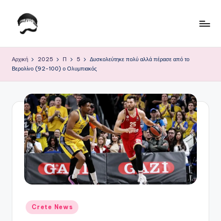
Μετάβαση
σε
Τ
Krhtikos.com
περιεχόμενο
ο
Αρχική
2025
Π
5
Δυσκολεύτηκε πολύ αλλά πέρασε από το
Βερολίνο (92-100) ο Ολυμπιακός
Κ
α
θ
η
μ
ε
ρ
ι
ν
Αναρτήθηκε
Crete News
σε