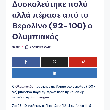
ό
Δυσκολεύτηκε πολύ
P
αλλά πέρασε από το
o
Βερολίνο (92-100) ο
r
t
Ολυμπιακός
a
admin
l
5 Απριλίου 2025
Συγγραφέας:
O
Ολυμπιακός
, που νίκησε την Άλμπα στο Βερολίνο (100-
92) μπορεί να πάρει την πρώτη θέση της κανονικής
περιόδου της
EuroLeague
.
Στο 23-10 ανέβηκαν οι Πειραιώτες (12-4 εντός και 11-6