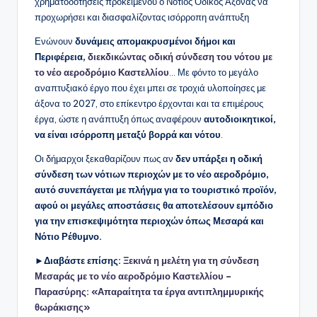
χρηματοδοτήσεις προκειμένου ο Νότιος Οδικός Άξονας να
προχωρήσει και διασφαλίζοντας ισόρροπη ανάπτυξη
Ενώνουν
δυνάμεις απομακρυσμένοι δήμοι και
Περιφέρεια,
διεκδικώντας οδική σύνδεση του νότου με
το νέο αεροδρόμιο Καστελλίου
…
Με φόντο το μεγάλο
αναπτυξιακό έργο που έχει μπει σε τροχιά υλοποίησες με
άξονα το 2027, στο επίκεντρο έρχονται και τα επιμέρους
έργα, ώστε η ανάπτυξη όπως αναφέρουν
αυτοδιοικητικοί,
να είναι ισόρροπη μεταξύ βορρά και νότου
.
Οι δήμαρχοι ξεκαθαρίζουν πως αν
δεν υπάρξει η οδική
σύνδεση των νότιων περιοχών με το νέο αεροδρόμιο,
αυτό συνεπάγεται με πλήγμα για το τουριστικό προϊόν,
αφού οι μεγάλες αποστάσεις θα αποτελέσουν εμπόδιο
για την επισκεψιμότητα περιοχών όπως Μεσαρά και
Νότιο Ρέθυμνο.
►Διαβάστε επίσης:
Ξεκινά η μελέτη για τη σύνδεση
Μεσαράς με το νέο αεροδρόμιο Καστελλίου –
Παρασύρης: «Απαραίτητα τα έργα αντιπλημμυρικής
θωράκισης»