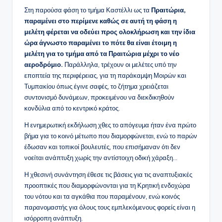
Στη παρούσα φάση το τμήμα Καστέλλι ως τα
Πραιτώρια,
παραμένει στο περίμενε καθώς σε αυτή τη φάση η
μελέτη φέρεται να οδεύει προς ολοκλήρωση και την ίδια
ώρα άγνωστο παραμένει το πότε θα είναι έτοιμη η
μελέτη για το τμήμα από τα Πραιτώρια μέχρι το νέο
αεροδρόμιο.
Παράλληλα, τρέχουν οι μελέτες υπό την
εποπτεία της περιφέρειας, για τη παράκαμψη Μοιρών και
Τυμπακίου όπως έγινε σαφές, το ζήτημα χρειάζεται
συντονισμό δυνάμεων, προκειμένου να διεκδικηθούν
κονδύλια από το κεντρικό κράτος.
Η ενημερωτική εκδήλωση χθες το απόγευμα ήταν ένα πρώτο
βήμα για το κοινό μέτωπο που διαμορφώνεται, ενώ το παρών
έδωσαν και τοπικοί βουλευτές, που επισήμαναν ότι δεν
νοείται ανάπτυξη χωρίς την αντίστοιχη οδική χάραξη…
Η χθεσινή συνάντηση έθεσε τις βάσεις για τις αναπτυξιακές
προοπτικές που διαμορφώνονται για τη Κρητική ενδοχώρα
του νότου και τα αγκάθια που παραμένουν, ενώ κοινός
παρανομαστής για όλους τους εμπλεκόμενους φορείς είναι η
ισόρροπη ανάπτυξη.