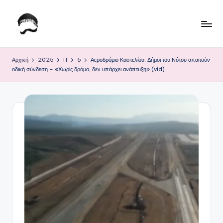
Μετάβαση
σε
Τ
Krhtikos.com
περιεχόμενο
ο
Αρχική
2025
Π
5
Αεροδρόμιο Καστελίου: Δήμοι του Νότου απαιτούν
οδική σύνδεση – «Χωρίς δρόμο, δεν υπάρχει ανάπτυξη» (vid)
Κ
α
θ
η
μ
ε
ρ
ι
ν