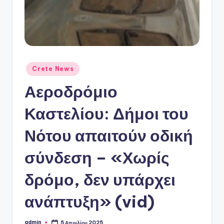
ό
P
o
r
t
Αναρτήθηκε
Crete News
σε
a
Αεροδρόμιο
l
Καστελίου: Δήμοι του
Νότου απαιτούν οδική
σύνδεση – «Χωρίς
δρόμο, δεν υπάρχει
ανάπτυξη» (vid)
admin
5 Απριλίου 2025