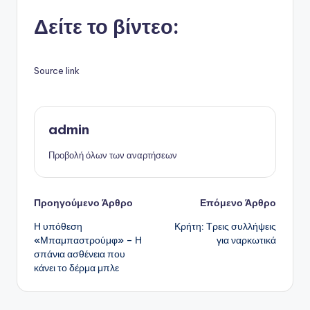
Δείτε το βίντεο:
Source link
admin
Προβολή όλων των αναρτήσεων
Πλοήγηση
Προηγούμενο Άρθρο
Επόμενο Άρθρο
Η υπόθεση
Κρήτη: Τρεις συλλήψεις
δημοσιεύσεων
«Μπαμπαστρούμφ» – Η
για ναρκωτικά
σπάνια ασθένεια που
κάνει το δέρμα μπλε