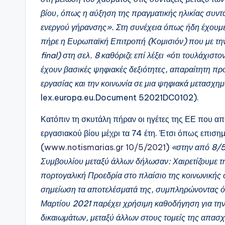
βίου, όπως η αύξηση της πραγματικής ηλικίας συντ
ενεργού γήρανσης». Στη συνέχεια όπως ήδη έχουμ
πήρε η Ευρωπαϊκή Επιτροπή (Κομισιόν) που με τ
final) στη σελ. 8 καθόριζε επί λέξει «ότι τουλάχισ
έχουν βασικές ψηφιακές δεξιότητες, απαραίτητη πρ
εργασίας και την κοινωνία σε μια ψηφιακά μετασχ
lex.europa.eu.Document 52021DC0102).
Κατόπιν τη σκυτάλη πήραν οι ηγέτες της ΕΕ που α
εργασιακού βίου μέχρι τα 74 έτη. Έτσι όπως επιση
(
www.notismarias.gr 10/5/2021
)
«στην από 8/5
Συμβουλίου μεταξύ άλλων δήλωσαν: Χαιρετίζουμε 
πορτογαλική Προεδρία στο πλαίσιο της κοινωνικής
σημείωση τα αποτελέσματά της, συμπληρώνοντας ότ
Μαρτίου 2021 παρέχει χρήσιμη καθοδήγηση για τη
δικαιωμάτων, μεταξύ άλλων στους τομείς της απασχό