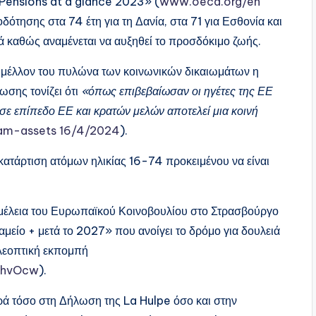
«Pensions at a glance 2023» (
www.oecd.org/en
δότησης στα 74 έτη για τη Δανία, στα 71 για Εσθονία και
υτά καθώς αναμένεται να αυξηθεί το προσδόκιμο ζωής.
 μέλλον του πυλώνα των κοινωνικών δικαιωμάτων η
ωσης τονίζει ότι
«όπως επιβεβαίωσαν οι ηγέτες της ΕΕ
ε επίπεδο ΕΕ και κρατών μελών αποτελεί μια κοινή
dam-assets 16/4/2024
).
ατάρτιση ατόμων ηλικίας 16-74 προκειμένου να είναι
ομέλεια του Ευρωπαϊκού Κοινοβουλίου στο Στρασβούργο
μείο + μετά το 2027» που ανοίγει το δρόμο για δουλειά
ηλεοπτική εκπομπή
KhvOcw
).
ρά τόσο στη Δήλωση της La Hulpe όσο και στην