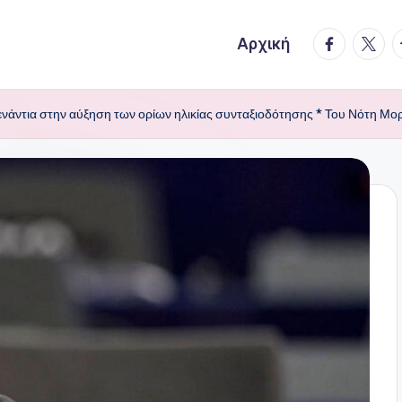
facebook.
twitte
t
Αρχική
νάντια στην αύξηση των ορίων ηλικίας συνταξιοδότησης * Του Νότη Μο