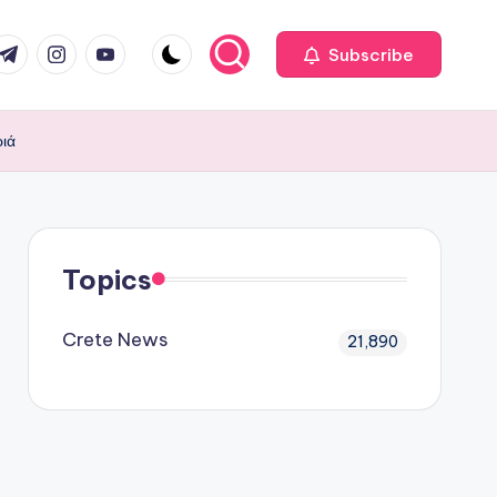
com
r.com
.me
instagram.com
youtube.com
Subscribe
ριά
Topics
Crete News
21,890