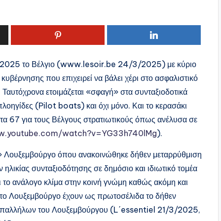
υ 2025 το Βέλγιο (www.lesoir.be 24/3/2025) με κύριο
 κυβέρνησης που επιχειρεί να βάλει χέρι στο ασφαλιστικό
. Ταυτόχρονα ετοιμάζεται «σφαγή» στα συνταξιοδοτικά
οηγίδες (Pilot boats) και όχι μόνο. Και το κερασάκι
στα 67 για τους Βέλγους στρατιωτικούς όπως ανέλυσα σε
ww.youtube.com/watch?v=YG33h740lMg
).
σιο» Λουξεμβούργο όπου ανακοινώθηκε δήθεν μεταρρύθμιση
 ηλικίας συνταξιοδότησης σε δημόσιο και ιδιωτικό τομέα
 το ανάλογο κλίμα στην κοινή γνώμη καθώς ακόμη και
στο Λουξεμβούργο έχουν ως πρωτοσέλιδα το δήθεν
υπαλλήλων του Λουξεμβούργου (L΄essentiel 21/3/2025,