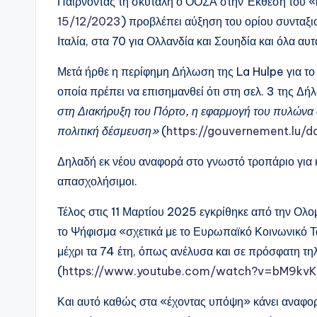
Παίρνοντας τη σκυτάλη ο ΟΟΣΑ στην Έκθεσή του 
15/12/2023
) προβλέπει αύξηση του ορίου συνταξιο
Ιταλία, στα 70 για Ολλανδία και Σουηδία και όλα α
Μετά ήρθε η περίφημη Δήλωση της La Hulpe για το
οποία πρέπει να επισημανθεί ότι στη σελ. 3 της Δήλ
στη Διακήρυξη του Πόρτο, η εφαρμογή του πυλώνα σ
πολιτική δέσμευση»
(
https://gouvernement.lu/
Δηλαδή εκ νέου αναφορά στο γνωστό τροπάριο για κ
απασχολήσιμοι.
Τέλος στις 11 Μαρτίου 2025 εγκρίθηκε από την Ολ
το Ψήφισμα «σχετικά με το Ευρωπαϊκό Κοινωνικό Τα
μέχρι τα 74 έτη, όπως ανέλυσα και σε πρόσφατη τ
(
https://www.youtube.com/watch?v=bM9kv
Και αυτό καθώς στα «έχοντας υπόψη» κάνει αναφο