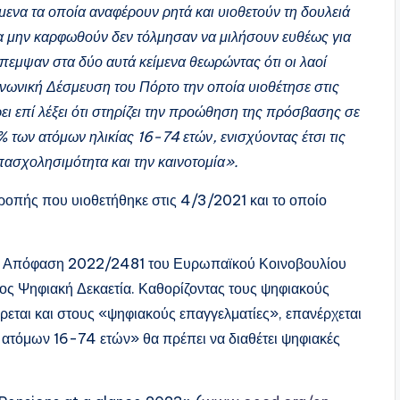
ίμενα τα οποία αναφέρουν ρητά και υιοθετούν τη δουλειά
α να μην καρφωθούν δεν τόλμησαν να μιλήσουν ευθέως για
έπεμψαν στα δύο αυτά κείμενα θεωρώντας ότι οι λαοί
νωνική Δέσμευση του Πόρτο την οποία υιοθέτησε στις
 επί λέξει ότι στηρίζει την προώθηση της πρόσβασης σε
% των ατόμων ηλικίας 16-74 ετών, ενισχύοντας έτσι τις
απασχολησιμότητα και την καινοτομία».
ιτροπής που υιοθετήθηκε στις 4/3/2021 και το οποίο
η Απόφαση 2022/2481 του Ευρωπαϊκού Κοινοβουλίου
τος Ψηφιακή Δεκαετία. Καθορίζοντας τους ψηφιακούς
εται και στους «ψηφιακούς επαγγελματίες», επανέρχεται
 ατόμων 16-74 ετών» θα πρέπει να διαθέτει ψηφιακές