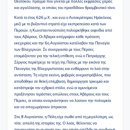
Θεοτόκου, πράγμα που γίνεται με πολλές εκφράσεις χαράς
και αγαλλίασης, οι οποίες του προσδίδουν θριαμβευτικό τόνο.
Κατά το έτος 626 μ.Χ., και ενώ ο Αυτοκράτορας Ηράκλειος
μαζί με το βυζαντινό στρατό είχε εκστρατεύσει κατά των
Περσών, η Κωνσταντινούπολη πολιορκήθηκε αιφνίδια από
τους Αβάρους. Οι Άβαροι απέρριψαν κάθε πρόταση
εκεχειρίας και την 6η Αυγούστου κατέλαβαν την Παναγία
των Βλαχερνών. Σε συνεργασία με τους Πέρσες
ετοιμάζονταν για την τελική επίθεση, ενώ ο Πατριάρχης
Σέργιος περιέτρεχε τα τείχη της Πόλης με την εικόνα της
Παναγίας της Βλαχερνίτισσας και ενθάρρυνε το λαό στην
αντίσταση. Τη νύχτα εκείνη, φοβερός ανεμοστρόβιλος, που
αποδόθηκε σε θεϊκή επέμβαση, δημιούργησε τρικυμία και
κατάστρεψε τον εχθρικό στόλο, ενώ οι αμυνόμενοι
προξένησαν τεράστιες απώλειες στους Αβάρους και τους
Πέρσες, οι οποίοι αναγκάστηκαν να λύσουν την πολιορκία
και να αποχωρήσουν άπρακτοι.
Στις 8 Αυγούστου, η Πόλη είχε σωθεί από τη μεγαλύτερη, ως
τότε, απειλή της ιστορίας της. Ο λαός, θέλοντας να
πανηγυρίσει τη σωτηρία του, την οποία απέδιδε σε συνδρομή