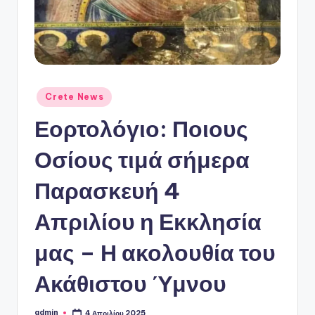
ό
P
o
r
t
Αναρτήθηκε
Crete News
σε
a
Εορτολόγιο: Ποιους
l
Οσίους τιμά σήμερα
Παρασκευή 4
Απριλίου η Εκκλησία
μας – Η ακολουθία του
Ακάθιστου Ύμνου
admin
4 Απριλίου 2025