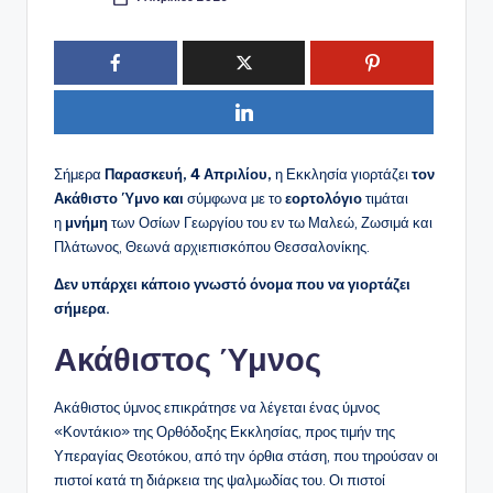
Συγγραφέας:
Σήμερα
Παρασκευή, 4 Απριλίου,
η Εκκλησία γιορτάζει
τον
Ακάθιστο Ύμνο και
σύμφωνα με το
εορτολόγιο
τιμάται
η
μνήμη
των Οσίων Γεωργίου του εν τω Μαλεώ, Ζωσιμά και
Πλάτωνος, Θεωνά αρχιεπισκόπου Θεσσαλονίκης.
Δεν υπάρχει κάποιο γνωστό όνομα που να γιορτάζει
σήμερα.
Ακάθιστος Ύμνος
Ακάθιστος ύμνος επικράτησε να λέγεται ένας ύμνος
«Κοντάκιο» της Ορθόδοξης Εκκλησίας, προς τιμήν της
Υπεραγίας Θεοτόκου, από την όρθια στάση, που τηρούσαν οι
πιστοί κατά τη διάρκεια της ψαλμωδίας του. Οι πιστοί