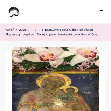
Μετάβαση
σε
Τ
Krhtikos.com
περιεχόμενο
ο
Αρχική
2025
Π
4
Εορτολόγιο: Ποιους Οσίους τιμά σήμερα
Παρασκευή 4 Απριλίου η Εκκλησία μας – Η ακολουθία του Ακάθιστου Ύμνου
Κ
α
θ
η
μ
ε
ρ
ι
ν