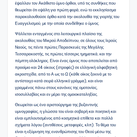
έψαλλαν τον Ακάθιστο ύμνο όρθιοι, υπό τις συνθήκες που
θεωρείται ότι εψάλη για πρώτη φορά, ενώ το εκκλησίασμα
παρακολουθούσε όρθιο κατά την ακολουθία της γιορτής του
Ευαγγελισμού, με την οποία συνδέθηκε ο ύμνος.
Ψάλλεται ενταγμένος στο λειτουργικό πλαίσιο της
ακολουθίας του Μικρού Αποδείπνου, σε όλους τους Ιερούς
Ναούς, τις πέντε πρώτες Παρασκευές της Μεγάλης
Τεσσαρακοστής, τις πρώτες τέσσερις τμηματικά, και την
πέμπτη ολόκληρος. Είναι ένας ύμνος που αποτελείται από
προοίμιο και 24 οίκους (στροφές) σε ελληνική αλφαβητική
ακροστιχίδα, από το Α ως το Ω (κάθε οίκος ξεκινά με το
αντίστοιχο κατά σειρά ελληνικό γράμμα), και είναι
γραμμένος πάνω στους κανόνες της ομοτονίας,
ισοσυλλαβίας και εν μέρει της ομοιοκαταληξίας.
Θεωρείται ως ένα αριστούργημα της βυζαντινής
υμνογραφίας, η γλώσσα του είναι σοβαρή και ποιητική και
είναι εμπλουτισμένος από κοσμητικά επίθετα και πολλά
σχήματα λόγου (αντιθέσεις, μεταφορές, κλπ). Το θέμα του
είναι η εξύμνηση της ενανθρώπισης του Θεού μέσω της