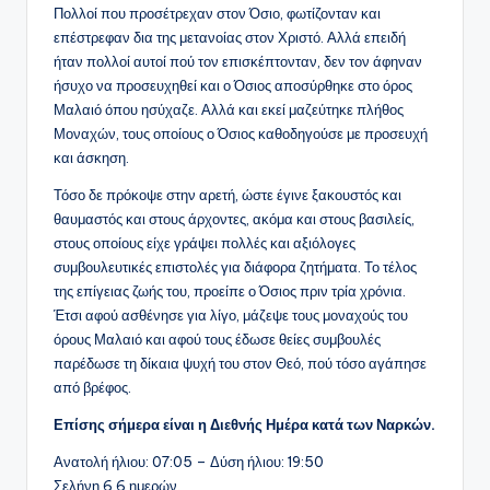
Πολλοί που προσέτρεχαν στον Όσιο, φωτίζονταν και
επέστρεφαν δια της μετανοίας στον Χριστό. Αλλά επειδή
ήταν πολλοί αυτοί πού τον επισκέπτονταν, δεν τον άφηναν
ήσυχο να προσευχηθεί και ο Όσιος αποσύρθηκε στο όρος
Μαλαιό όπου ησύχαζε. Αλλά και εκεί μαζεύτηκε πλήθος
Μοναχών, τους οποίους ο Όσιος καθοδηγούσε με προσευχή
και άσκηση.
Τόσο δε πρόκοψε στην αρετή, ώστε έγινε ξακουστός και
θαυμαστός και στους άρχοντες, ακόμα και στους βασιλείς,
στους οποίους είχε γράψει πολλές και αξιόλογες
συμβουλευτικές επιστολές για διάφορα ζητήματα. Το τέλος
της επίγειας ζωής του, προείπε ο Όσιος πριν τρία χρόνια.
Έτσι αφού ασθένησε για λίγο, μάζεψε τους μοναχούς του
όρους Μαλαιό και αφού τους έδωσε θείες συμβουλές
παρέδωσε τη δίκαια ψυχή του στον Θεό, πού τόσο αγάπησε
από βρέφος.
Επίσης σήμερα είναι η Διεθνής Ημέρα κατά των Ναρκών.
Ανατολή ήλιου: 07:05 – Δύση ήλιου: 19:50
Σελήνη 6.6 ημερών.