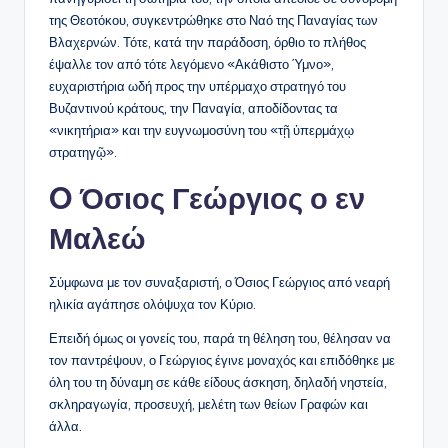
της Θεοτόκου, συγκεντρώθηκε στο Ναό της Παναγίας των
Βλαχερνών. Τότε, κατά την παράδοση, όρθιο το πλήθος
έψαλλε τον από τότε λεγόμενο «Ακάθιστο Ύμνο»,
ευχαριστήρια ωδή προς την υπέρμαχο στρατηγό του
Βυζαντινού κράτους, την Παναγία, αποδίδοντας τα
«νικητήρια» και την ευγνωμοσύνη του «τῇ ὑπερμάχῳ
στρατηγῷ».
O Όσιος Γεώργιος ο εν
Μαλεώ
Σύμφωνα με τον συναξαριστή, ο Όσιος Γεώργιος από νεαρή
ηλικία αγάπησε ολόψυχα τον Κύριο.
Επειδή όμως οι γονείς του, παρά τη θέληση του, θέλησαν να
τον παντρέψουν, ο Γεώργιος έγινε μοναχός και επιδόθηκε με
όλη του τη δύναμη σε κάθε είδους άσκηση, δηλαδή νηστεία,
σκληραγωγία, προσευχή, μελέτη των θείων Γραφών και
άλλα.