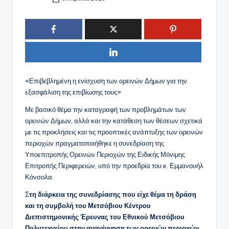
Συγγραφέας:
«Επιβεβλημένη η ενίσχυση των ορεινών Δήμων για την
εξασφάλιση της επιβίωσης τους»
Με βασικό θέμα την καταγραφή των προβλημάτων των
ορεινών Δήμων, αλλά και την κατάθεση των θέσεων σχετικά
με τις προκλήσεις και τις προοπτικές ανάπτυξης των ορεινών
περιοχών πραγματοποιήθηκε η συνεδρίαση της
Υποεπιτροπής Ορεινών Περιοχών της Ειδικής Μόνιμης
Επιτροπής Περιφερειών, υπό την προεδρία του κ. Εμμανουήλ
Κόνσολα.
Σ
τη διάρκεια της συνεδρίασης που είχε θέμα τη δράση
και τη συμβολή του Μετσόβιου Κέντρου
Διεπιστημονικής Έρευνας του Εθνικού Μετσόβιου
Πολυτεχνείου στην αναγέννηση των ορεινών περιοχών