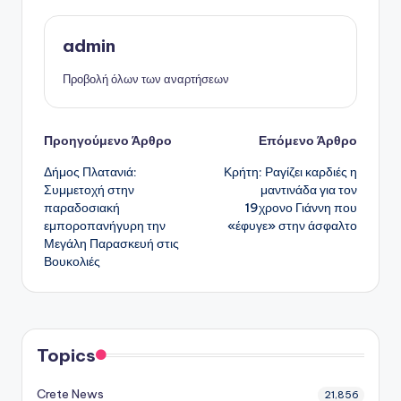
admin
Προβολή όλων των αναρτήσεων
Πλοήγηση
Προηγούμενο Άρθρο
Επόμενο Άρθρο
Δήμος Πλατανιά:
Κρήτη: Ραγίζει καρδιές η
δημοσιεύσεων
Συμμετοχή στην
μαντινάδα για τον
παραδοσιακή
19χρονο Γιάννη που
εμποροπανήγυρη την
«έφυγε» στην άσφαλτο
Μεγάλη Παρασκευή στις
Βουκολιές
Topics
Crete News
21,856