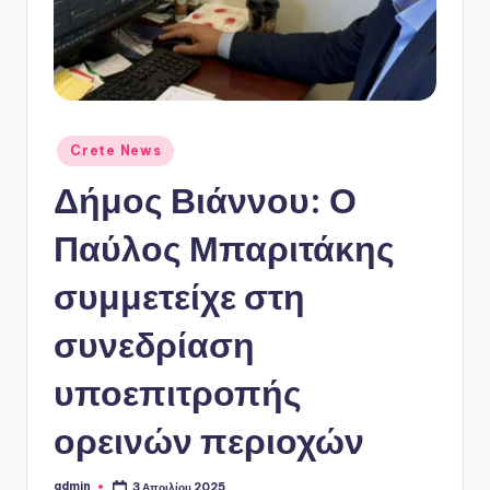
ό
P
o
r
t
Αναρτήθηκε
Crete News
σε
a
Δήμος Βιάννου: Ο
l
Παύλος Μπαριτάκης
συμμετείχε στη
συνεδρίαση
υποεπιτροπής
ορεινών περιοχών
admin
3 Απριλίου 2025