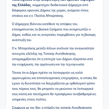
της Ελλάδας
, συμμετείχαν διαδικτυακά Δήμαρχοι από
διάφορους ορεινούς Δήμους της χώρας, ανάμεσα στους
οποίους και ο κ. Παύλος Μπαριτάκης.
Ο Δήμαρχος Βιάννου κατέθεσε τις απόψεις του,
επισημαίνοντας τα βασικά ζητήματα που αντιμετωπίζει ο
Δήμος, καθώς και τις αναγκαίες παρεμβάσεις για τη βιώσιμη
ανάπτυξή του.
Ο κ. Μπαριτάκης μεταξύ άλλων ανέλυσε την αναγκαιότητα
συνεχούς εξέλιξης της Τοπικής Αυτοδιοίκησης,
υπογραμμίζοντας ότι η επιτυχία των Δήμων εξαρτάται από
την ενημέρωση, την οργάνωση και την τεχνογνωσία.
Τόνισε ότι οι Δήμοι πρέπει να λειτουργούν ως καλά
οργανωμένες και αποτελεσματικές επιχειρήσεις, οι οποίες θα
εχουν τη δυνατότητα να διαχειρίζονται με ορθολογικό τρόπο
τους πόρους τους, θα μπορούν να μειώνουν τα λειτουργικά
τους κόστη και ταυτόχρονα θα προσφέρουν αναβαθμισμένες
υπηρεσίες στους πολίτες.
Σύμφωνα με τον ίδιο, η στήριξη της τοπικής Αυτοδιοίκησης