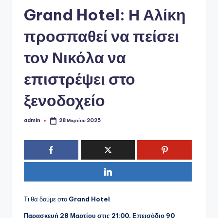
ό
Grand Hotel: Η Αλίκη
P
o
προσπαθεί να πείσει
r
τον Νικόλα να
t
επιστρέψει στο
a
l
ξενοδοχείο
admin
28 Μαρτίου 2025
Συγγραφέας:
Τι θα δούμε στο
Grand Hotel
Παρασκευή 28 Μαρτίου στις 21:00, Επεισόδιο 90