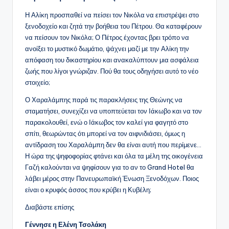
Η Αλίκη προσπαθεί να πείσει τον Νικόλα να επιστρέψει στο
ξενοδοχείο και ζητά την βοήθεια του Πέτρου. Θα καταφέρουν
να πείσουν τον Νικόλα; Ο Πέτρος έχοντας βρει τρόπο να
ανοίξει το μυστικό δωμάτιο, ψάχνει μαζί με την Αλίκη την
απόφαση του δικαστηρίου και ανακαλύπτουν μια ασφάλεια
ζωής που λίγοι γνώριζαν. Πού θα τους οδηγήσει αυτό το νέο
στοιχείο;
Ο Χαραλάμπης παρά τις παρακλήσεις της Θεώνης να
σταματήσει, συνεχίζει να υποπτεύεται τον Ιάκωβο και να τον
παρακολουθεί, ενώ ο Ιάκωβος τον καλεί για φαγητό στο
σπίτι, θεωρώντας ότι μπορεί να τον αιφνιδιάσει, όμως η
αντίδραση του Χαραλάμπη δεν θα είναι αυτή που περίμενε…
Η ώρα της ψηφοφορίας φτάνει και όλα τα μέλη της οικογένεια
Γαζή καλούνται να ψηφίσουν για το αν το Grand Hotel θα
λάβει μέρος στην Πανευρωπαϊκή Ένωση Ξενοδόχων. Ποιος
είναι ο κρυφός άσσος που κρύβει η Κυβέλη;
Διαβάστε επίσης
Γέννησε η Ελένη Τσολάκη