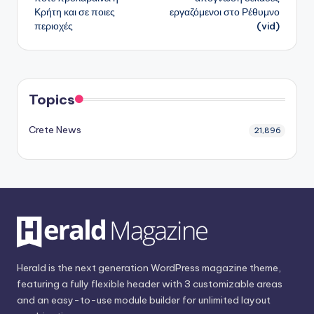
Κρήτη και σε ποιες
εργαζόμενοι στο Ρέθυμνο
περιοχές
(vid)
Topics
Crete News
21,896
Herald is the next generation WordPress magazine theme,
featuring a fully flexible header with 3 customizable areas
and an easy-to-use module builder for unlimited layout