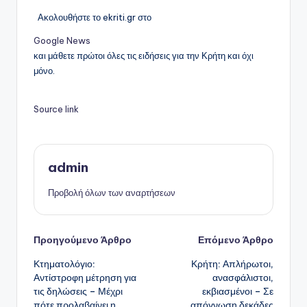
Ακολουθήστε το ekriti.gr στο
Google News
και μάθετε πρώτοι όλες τις ειδήσεις για την Κρήτη και όχι
μόνο.
Source link
admin
Προβολή όλων των αναρτήσεων
Πλοήγηση
Προηγούμενο Άρθρο
Επόμενο Άρθρο
Κτηματολόγιο:
Κρήτη: Απλήρωτοι,
δημοσιεύσεων
Αντίστροφη μέτρηση για
ανασφάλιστοι,
τις δηλώσεις – Μέχρι
εκβιασμένοι – Σε
πότε προλαβαίνει η
απόγνωση δεκάδες