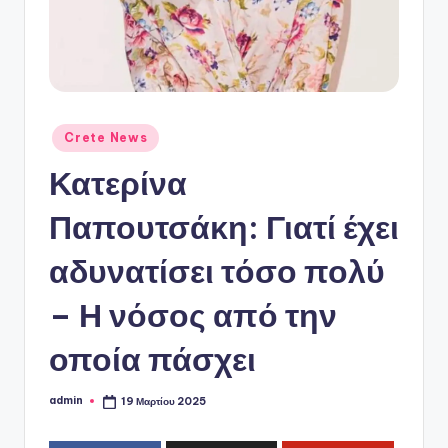
ό
P
o
r
t
Αναρτήθηκε
Crete News
σε
a
Κατερίνα
l
Παπουτσάκη: Γιατί έχει
αδυνατίσει τόσο πολύ
– Η νόσος από την
οποία πάσχει
admin
19 Μαρτίου 2025
Συγγραφέας: