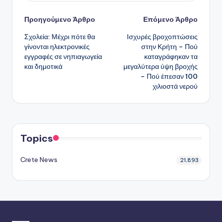
Πλοήγηση
Προηγούμενο Άρθρο
Επόμενο Άρθρο
Σχολεία: Μέχρι πότε θα
Ισχυρές βροχοπτώσεις
δημοσιεύσεων
γίνονται ηλεκτρονικές
στην Κρήτη – Πού
εγγραφές σε νηπιαγωγεία
καταγράφηκαν τα
και δημοτικά
μεγαλύτερα ύψη βροχής
– Πού έπεσαν 100
χιλιοστά νερού
Topics
Crete News
21,893