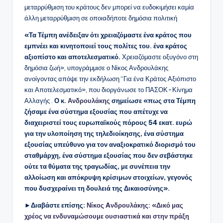
μεταρρύθμιση του κράτους δεν μπορεί να ευδοκιμήσει καμία
άλλη μεταρρύθμιση σε οποιαδήποτε δημόσια πολιτική
«Τα Τέμπη ανέδειξαν ότι χρειαζόμαστε ένα κράτος που
εμπνέει και κινητοποιεί τους πολίτες του. ένα κράτος
αξιοπίστο και αποτελεσματικό.
Χρειαζόμαστε οξυγόνο στη
δημόσια ζωή», υπογράμμισε ο Νίκος Ανδρουλάκης
ανοίγοντας απόψε την εκδήλωση “Για ένα Κράτος Αξιόπιστο
και Αποτελεσματικό», που διοργάνωσε το ΠΑΣΟΚ-Κίνημα
Αλλαγής .
Ο κ.
Ανδρουλάκης
σημείωσε «πως στα Τέμπη
ζήσαμε ένα σύστημα εξουσίας που απέτυχε να
διαχειριστεί τους ευρωπαϊκούς πόρους 54 εκατ. ευρώ
για την υλοποίηση της τηλεδιοίκησης, ένα σύστημα
εξουσίας υπεύθυνο για τον αναξιοκρατικό διορισμό του
σταθμάρχη, ένα σύστημα εξουσίας που δεν σεβάστηκε
ούτε τα θύματα της τραγωδίας, με συνέπεια την
αλλοίωση και απόκρυψη κρίσιμων στοιχείων, γεγονός
που δυσχεραίνει τη δουλειά της Δικαιοσύνης».
►Διαβάστε επίσης:
Νίκος Aνδρουλάκης: «Δικό μας
χρέος να ενδυναμώσουμε ουσιαστικά και στην πράξη