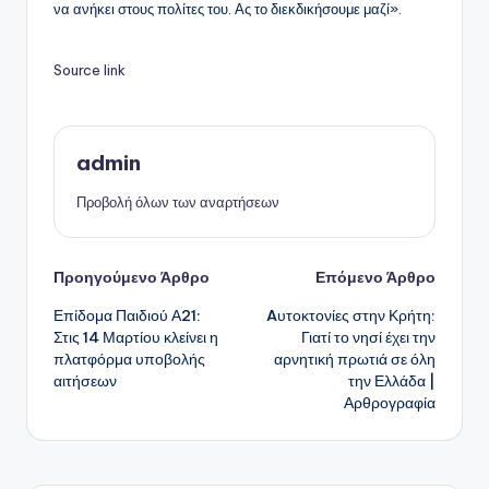
να ανήκει στους πολίτες του. Ας το διεκδικήσουμε μαζί».
Source link
admin
Προβολή όλων των αναρτήσεων
Πλοήγηση
Προηγούμενο Άρθρο
Επόμενο Άρθρο
Επίδομα Παιδιού Α21:
Aυτοκτονίες στην Κρήτη:
δημοσιεύσεων
Στις 14 Μαρτίου κλείνει η
Γιατί το νησί έχει την
πλατφόρμα υποβολής
αρνητική πρωτιά σε όλη
αιτήσεων
την Ελλάδα |
Αρθρογραφία