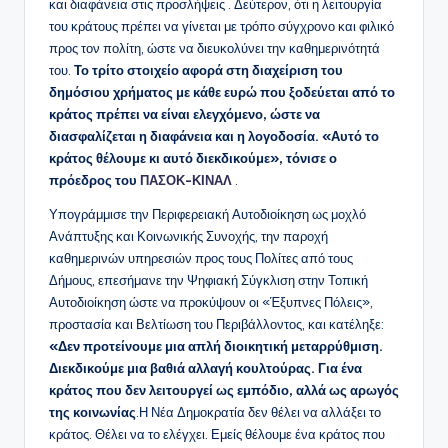
και διαφάνεια στις προσλήψεις . Δεύτερον, ότι η λειτουργία
του κράτους πρέπει να γίνεται με τρόπο σύγχρονο και φιλικό
προς τον πολίτη, ώστε να διευκολύνει την καθημερινότητά
του.
Το τρίτο στοιχείο αφορά στη διαχείριση του
δημόσιου χρήματος με κάθε ευρώ που ξοδεύεται από το
κράτος πρέπει να είναι ελεγχόμενο, ώστε να
διασφαλίζεται η διαφάνεια και η λογοδοσία. «Αυτό το
κράτος θέλουμε κι αυτό διεκδικούμε», τόνισε ο
πρόεδρος του
ΠΑΣΟΚ-ΚΙΝΑΛ
.
Υπογράμμισε την Περιφερειακή Αυτοδιοίκηση ως μοχλό
Ανάπτυξης και Κοινωνικής Συνοχής, την παροχή
καθημερινών υπηρεσιών προς τους Πολίτες από τους
Δήμους, επεσήμανε την Ψηφιακή Σύγκλιση στην Τοπική
Αυτοδιοίκηση ώστε να προκύψουν οι «Έξυπνες Πόλεις»,
προστασία και Βελτίωση του Περιβάλλοντος, και κατέληξε:
«Δεν προτείνουμε μια απλή διοικητική μεταρρύθμιση.
Διεκδικούμε μια βαθιά αλλαγή κουλτούρας. Για ένα
κράτος που δεν λειτουργεί ως εμπόδιο, αλλά ως αρωγός
της κοινωνίας
.Η Νέα Δημοκρατία δεν θέλει να αλλάξει το
κράτος. Θέλει να το ελέγχει. Εμείς θέλουμε ένα κράτος που