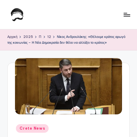
Μετάβαση
σε
Τ
Krhtikos.com
περιεχόμενο
ο
Αρχική
2025
Π
12
Νίκος Ανδρουλάκης: «Θέλουμε κράτος αρωγό
της κοινωνίας – Η Νέα Δημοκρατία δεν θέλει να αλλάξει το κράτος»
Κ
α
θ
η
μ
ε
ρ
ι
ν
Αναρτήθηκε
Crete News
σε