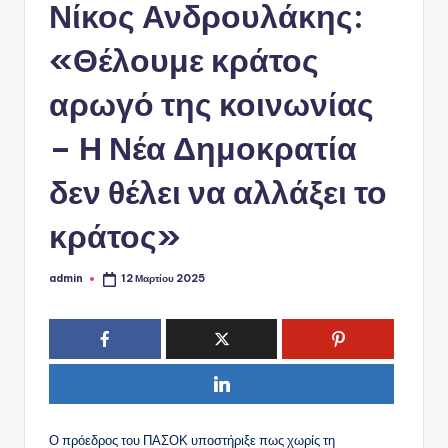
ό
Νίκος Ανδρουλάκης:
P
«Θέλουμε κράτος
o
αρωγό της κοινωνίας
r
t
– Η Νέα Δημοκρατία
a
δεν θέλει να αλλάξει το
l
κράτος»
admin
12 Μαρτίου 2025
Συγγραφέας:
Ο πρόεδρος του ΠΑΣΟΚ υποστήριξε πως χωρίς τη