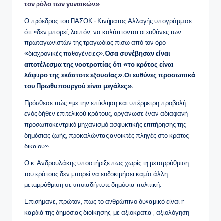
τον ρόλο των γυναικών»
Ο πρόεδρος του ΠΑΣΟΚ-Κινήματος Αλλαγής υπογράμμισε
ότι «δεν μπορεί, λοιπόν, να καλύπτονται οι ευθύνες των
πρωταγωνιστών της τραγωδίας πίσω από τον όρο
«διαχρονικές παθογένειες»
.Όσα συνέβησαν είναι
αποτέλεσμα της νοοτροπίας ότι «το κράτος είναι
λάφυρο της εκάστοτε εξουσίας».Οι ευθύνες προσωπικά
του Πρωθυπουργού είναι μεγάλες».
Πρόσθεσε πώς «με την επίκληση και υπέρμετρη προβολή
ενός δήθεν επιτελικού κράτους, οργάνωσε έναν αδιαφανή
προσωποκεντρικό μηχανισμό ασφυκτικής επιτήρησης της
δημόσιας ζωής, προκαλώντας ανοικτές πληγές στο κράτος
δικαίου».
Ο κ. Ανδρουλάκης υποστήριξε πως χωρίς τη μεταρρύθμιση
του κράτους δεν μπορεί να ευδοκιμήσει καμία άλλη
μεταρρύθμιση σε οποιαδήποτε δημόσια πολιτική.
Επισήμανε, πρώτον, πως το ανθρώπινο δυναμικό είναι η
καρδιά της δημόσιας διοίκησης, με αξιοκρατία , αξιολόγηση