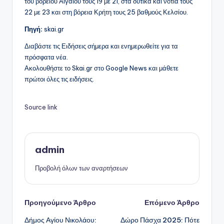
του βορείου Αιγαίου τους 19 με 21, στα δυτικά και νότια τους
22 με 23 και στη βόρεια Κρήτη τους 25 βαθμούς Κελσίου.
Πηγή:
skai.gr
Διαβάστε τις Ειδήσεις σήμερα και ενημερωθείτε για τα
πρόσφατα νέα.
Ακολουθήστε το Skai.gr στο Google News και μάθετε
πρώτοι όλες τις ειδήσεις.
Source link
admin
Προβολή όλων των αναρτήσεων
Πλοήγηση
Προηγούμενο Άρθρο
Επόμενο Άρθρο
Δήμος Αγίου Νικολάου:
Δώρο Πάσχα 2025: Πότε