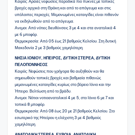
Καιρός: Αραιές νεφώσεις παροδικά πιο πυκνές με τοπικές
βροχές αρχικά στη Θράκη και από το απόγευμα και στις
υπόλοιπες περιοχές. Μεμονωμένες καταιγίδες είναι πιθανόν
να εκδηλωθούν από το απόγευμα.
Ανεμοι: Από νότιες διευθύνσεις 3 με 4 και στα ανατολικά 4
με 6 μποφόρ.
Θερμοκρασία: Από 05 έως 21 βαθμούς Κελσίου. Στη δυτική
Μακεδονία 2 με 3 βαθμούς χαμηλότερη.
ΝΗΣΙΑ ΙΟΝΙΟΥ, ΗΠΕΙΡΟΣ, ΔΥΤΙΚΗ ΣΤΕΡΕΑ, ΔΥΤΙΚΗ
ΠΕΛΟΠΟΝΝΗΣΟΣ
Καιρός: Νεφώσεις που γρήγορα θα αυξηθούν και θα
σημειωθούν τοπικές βροχές και βαθμιαία πιθανώς
μεμονωμένες καταιγίδες κυρίως στο βόρειο Ιόνιο και την
Ήπειρο. Βελτίωση από το βράδυ.
Ανεμοι: Νότιοι νοτιοανατολικοί 4 με 5, στο Ιόνιο 6 με 7 και
τοπικά 8 μποφόρ.
Θερμοκρασία: Από 08 έως 20 με 21 βαθμούς Κελσίου. Στο
εσωτερικό της Ηπείρου η ελάχιστη 3 με 4 βαθμούς
χαμηλότερη.
ΑΝΑΤΟΛΙΚΗ ΣΤΕΡΕΑ, ΕΥΒΟΙΑ, ΑΝΑΤΟΛΙΚΗ