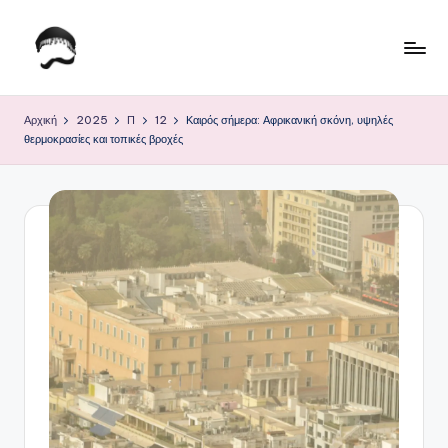
Μετάβαση
σε
Τ
Krhtikos.com
περιεχόμενο
ο
Αρχική
2025
Π
12
Καιρός σήμερα: Αφρικανική σκόνη, υψηλές
θερμοκρασίες και τοπικές βροχές
Κ
α
θ
η
μ
ε
ρ
ι
ν