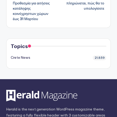
δημοσιεύσεων
Προθεσμία για αιτήσεις
πληρώνεται, πώς θα το
κατάληψης
υπολογίσετε
κοινόχρηστων χώρων
έως 31 Μαρτίου
Topics
Crete News
21,859
Herald is the next generation WordPress magazine theme,
featuring a fully flexible header with 3 customizable areas