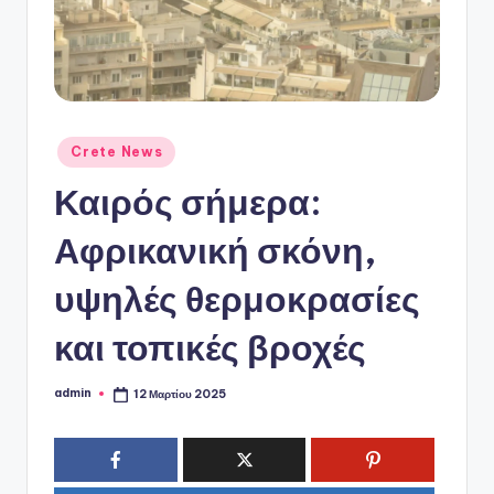
ό
P
o
r
t
Αναρτήθηκε
Crete News
σε
a
Καιρός σήμερα:
l
Αφρικανική σκόνη,
υψηλές θερμοκρασίες
και τοπικές βροχές
admin
12 Μαρτίου 2025
Συγγραφέας: