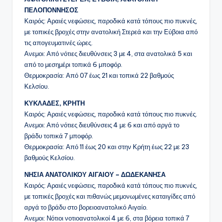
ΠΕΛΟΠΟΝΝΗΣΟΣ
Καιρός: Αραιές νεφώσεις, παροδικά κατά τόπους πιο πυκνές,
με τοπικές βροχές στην ανατολική Στερεά και την Εύβοια από
τις απογευματινές ώρες.
Ανεμοι: Από νότιες διευθύνσεις 3 με 4, στα ανατολικά 5 και
από το μεσημέρι τοπικά 6 μποφόρ.
Θερμοκρασία: Από 07 έως 21 και τοπικά 22 βαθμούς
Κελσίου.
ΚΥΚΛΑΔΕΣ, ΚΡΗΤΗ
Καιρός: Αραιές νεφώσεις, παροδικά κατά τόπους πιο πυκνές.
Ανεμοι: Από νότιες διευθύνσεις 4 με 6 και από αργά το
βράδυ τοπικά 7 μποφόρ.
Θερμοκρασία: Από 11 έως 20 και στην Κρήτη έως 22 με 23
βαθμούς Κελσίου.
ΝΗΣΙΑ ΑΝΑΤΟΛΙΚΟΥ ΑΙΓΑΙΟΥ – ΔΩΔΕΚΑΝΗΣΑ
Καιρός: Αραιές νεφώσεις, παροδικά κατά τόπους πιο πυκνές,
με τοπικές βροχές και πιθανώς μεμονωμένες καταιγίδες από
αργά το βράδυ στο βορειοανατολικό Αιγαίο.
Ανεμοι: Νότιοι νοτιοανατολικοί 4 με 6, στα βόρεια τοπικά 7