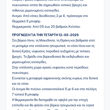
πυκνώσουν οπότε θα σημειωθούν τοπικές βροχές και
πιθανώς μεμονωμένες καταιγίδες.
Ανεμοι: Από νότιες διευθύνσεις 2 με 4, πρόσκαιρα στο
Θερμαϊκό 5 μποφόρ.
Θερμοκρασία: Από 05 έως 20 βαθμούς Κελσίου.
ΠΡΟΓΝΩΣΗ ΓΙΑ ΤΗΝ ΤΕΤΑΡΤΗ 12-03-2025
Στο βόρειο Ιόνιο, τη Μακεδονία, τη Θράκη και βαθμιαία από
το μεσημέρι στα υπόλοιπα ηπειρωτικά, το νότιο Ιόνιο και τη
δυτική Κρήτη, νεφώσεις παροδικά αυξημένες με τοπικές
βροχές. Το βράδυ στα βορειοδυτικά θα εκδηλωθούν και
μεμονωμένες καταιγίδες.
Στην υπόλοιπη χώρα αραιές νεφώσεις κατά περιόδους
πυκνότερες.
Ευνοείται η μεταφορά αφρικανικής σκόνης κυρίως στα δυτικά
και τα νότια.
Οι άνεμοι θα πνέουν νοτιοανατολικοί 5 με 6 και στα πελάγη
7 τοπικά 8 μποφόρ.
Η θερμοκρασία θα διατηρηθεί σε υψηλά για την εποχή
επίπεδα και θα φτάσει στα βόρεια ηπειρωτικά και τα νησιά