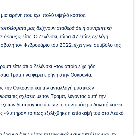
ι μια ειρήνη που έχει πολύ υψηλό κόστος.
ποτελέσματά μας δείχνουν σταθερά ότι η συντριπτική
τε όρους»
, είπε. Ο Ζελένσκι, τώρα 47 ετών, εξελέγη
σβολή τον Φεβρουάριο του 2022, έχει γίνει σύμβολο της
αμπ είπε ότι ο Ζελένσκι -τον οποίο είχε ήδη
ραμα Τραμπ να φέρει ειρήνη στην Ουκρανία.
ος την Ουκρανία και την ανταλλαγή μυστικών
ει τις σχέσεις με τον Τραμπ, λέγοντας αυτή την
ραπέζι των διαπραγματεύσεων το συντομότερο δυνατό και να
ας «λυπηρό» το πως εξελίχθηκε η επίσκεψή του στο Λευκό
η έρευνα έγινε μέσω τηλεφωνικών συνεντεύξεων και τα