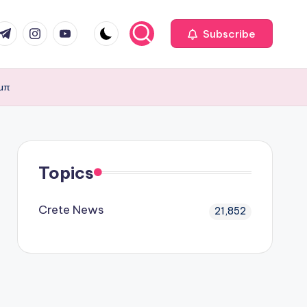
com
r.com
.me
instagram.com
youtube.com
Subscribe
αμπ
Topics
Crete News
21,852