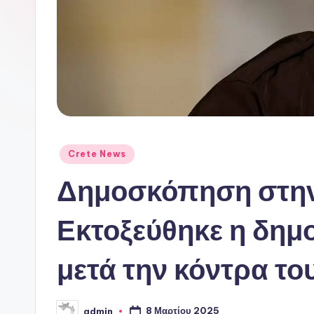
ι
ν
ό
P
o
Αναρτήθηκε
Crete News
r
σε
Δημοσκόπηση στην
t
a
Εκτοξεύθηκε η δημο
l
μετά την κόντρα το
8 Μαρτίου 2025
admin