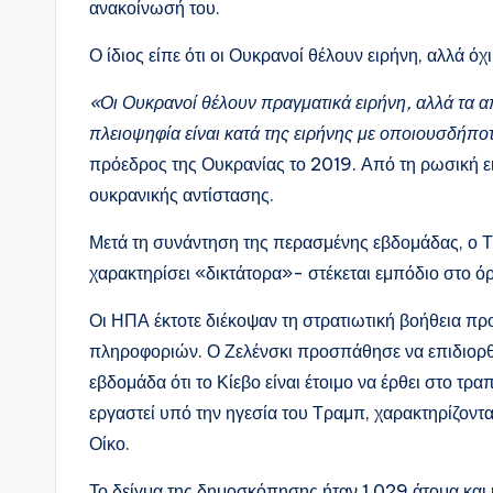
ανακοίνωσή του.
Ο ίδιος είπε ότι οι Ουκρανοί θέλουν ειρήνη, αλλά όχ
«Οι Ουκρανοί θέλουν πραγματικά ειρήνη, αλλά τα α
πλειοψηφία είναι κατά της ειρήνης με οποιουσδήπο
πρόεδρος της Ουκρανίας το 2019. Από τη ρωσική ει
ουκρανικής αντίστασης.
Μετά τη συνάντηση της περασμένης εβδομάδας, ο Τρ
χαρακτηρίσει «δικτάτορα»- στέκεται εμπόδιο στο ό
Οι ΗΠΑ έκτοτε διέκοψαν τη στρατιωτική βοήθεια πρ
πληροφοριών. Ο Ζελένσκι προσπάθησε να επιδιορθώσ
εβδομάδα ότι το Κίεβο είναι έτοιμο να έρθει στο τ
εργαστεί υπό την ηγεσία του Τραμπ, χαρακτηρίζοντ
Οίκο.
Το δείγμα της δημοσκόπησης ήταν 1.029 άτομα και 