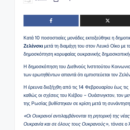
Συγγραφέας:
Κατά 10 ποσοστιαίες μονάδες εκτοξεύθηκε η δημοτ
Ζελένσκι
μετά τη διαμάχη του στον Λευκό Οίκο με
δημοσκόπηση κορυφαίας ουκρανικής δημοσκοπικής 
Η δημοσκόπηση του Διεθνούς Ινστιτούτου Κοινωνιολ
των ερωτηθέντων απαντά ότι εμπιστεύεται τον Ζελέ
Η έρευνα διεξήχθη από τις 14 Φεβρουαρίου έως τις
καθώς οι σχέσεις του Κιέβου – Ουάσινγκτον, τον μ
της Ρωσίας βυθίστηκαν σε κρίση μετά τη συνάντησ
«Οι Ουκρανοί αντιλαμβάνονται τη ρητορική της νέ
Ουκρανία και σε όλους τους Ουκρανούς»,
τόνισε ο 