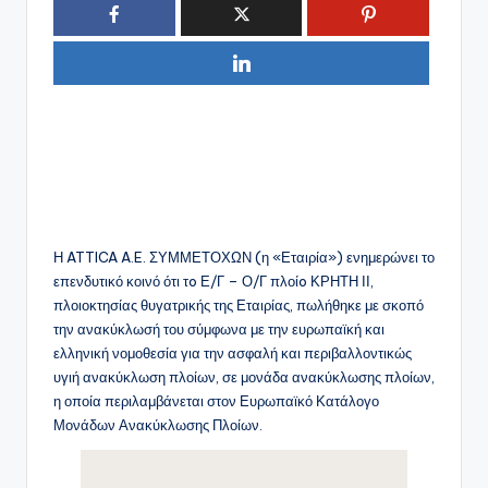
Η ATTICA A.E. ΣΥΜΜΕΤΟΧΩΝ (η «Εταιρία») ενημερώνει το
επενδυτικό κοινό ότι τo Ε/Γ – Ο/Γ πλοίo ΚΡΗΤΗ ΙΙ,
πλοιοκτησίας θυγατρικής της Εταιρίας, πωλήθηκε με σκοπό
την ανακύκλωσή του σύμφωνα με την ευρωπαϊκή και
ελληνική νομοθεσία για την ασφαλή και περιβαλλοντικώς
υγιή ανακύκλωση πλοίων, σε μονάδα ανακύκλωσης πλοίων,
η οποία περιλαμβάνεται στον Ευρωπαϊκό Κατάλογο
Μονάδων Ανακύκλωσης Πλοίων.