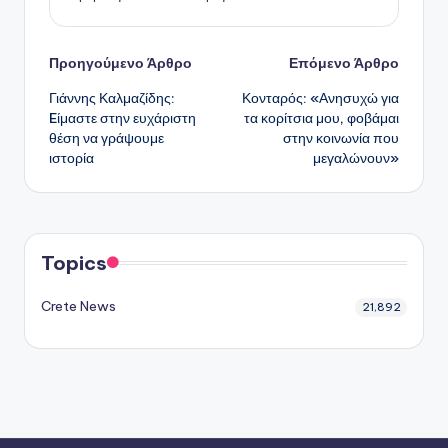
Πλοήγηση
Προηγούμενο Άρθρο
Επόμενο Άρθρο
Γιάννης Καλμαζίδης:
Κονταρός: «Ανησυχώ για
δημοσιεύσεων
Eίμαστε στην ευχάριστη
τα κορίτσια μου, φοβάμαι
θέση να γράψουμε
στην κοινωνία που
ιστορία
μεγαλώνουν»
Topics
Crete News
21,892