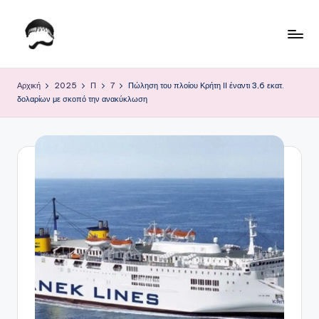
Μετάβαση
σε
Τ
Krhtikos.com
περιεχόμενο
ο
Αρχική
2025
Π
7
Πώληση του πλοίου Κρήτη ΙΙ έναντι 3,6 εκατ.
δολαρίων με σκοπό την ανακύκλωση
Κ
α
θ
η
μ
ε
ρ
ι
ν