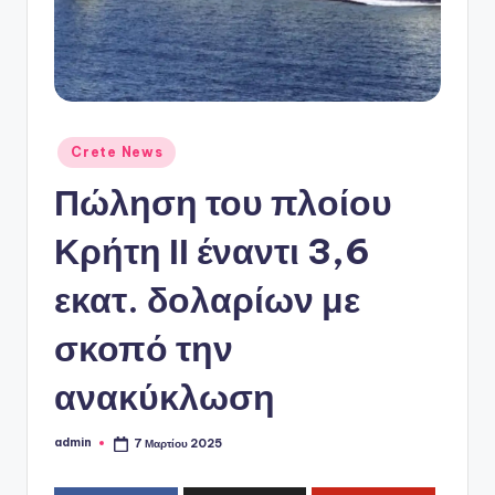
ό
P
o
r
t
Αναρτήθηκε
Crete News
σε
a
Πώληση του πλοίου
l
Κρήτη ΙΙ έναντι 3,6
εκατ. δολαρίων με
σκοπό την
ανακύκλωση
admin
7 Μαρτίου 2025
Συγγραφέας: