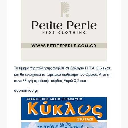
Το τίμημα της πώλησης ανήλθε σε Δολάρια Η.Π.Α. 3,6 εκατ.
και θα ενισχύσει τα ταμειακά διαθέσιμα του Ομίλου. Από τη
συναλλαγή προέκυψε κέρδος Ευρώ 0,2 εκατ.
economico.gr