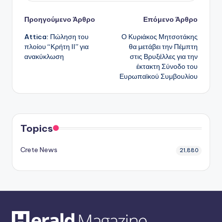
Πλοήγηση
Προηγούμενο Άρθρο
Επόμενο Άρθρο
Attica: Πώληση του
Ο Κυριάκος Μητσοτάκης
δημοσιεύσεων
πλοίου “Κρήτη ΙΙ” για
θα μετάβει την Πέμπτη
ανακύκλωση
στις Βρυξέλλες για την
έκτακτη Σύνοδο του
Ευρωπαϊκού Συμβουλίου
Topics
Crete News
21,880