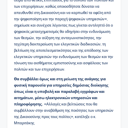
σειρά από θετικές επιπτώσεις για το σύνολο των πολιτών και
των επιχειρήσεων, καθώς οποιοσδήποτε δύναται να
απευθυνθεί στη Δικαιοσύνη και να καρπωθεί τα οφέλη από
την ψηφιοποίηση και την παροχή ψηφιακών υπηρεσιών»,
σημείωσε και συνέχισε λέγοντας πως γίνεται αντιληπτό ότι ο
ψηφιακός μετασχηματισμός θα οδηγήσει στην ενδυνάμωση
των θεσμών, την αύξηση της ανταγωνιστικότητας, την
ταχύτερη διεκπεραίωση των ελεγκτικών διαδικασιών, τη
βελτίωση της αποτελεσματικότητας και της απόδοσης των
ελεγκτικών υπηρεσιών την ενδυνάμωση των θεσμών και την
τόνωση του αισθήματος εμπιστοσύνης και ασφάλειας των
πολιτών και των επιχειρήσεων.
Θα συμβάλλει όμως και στη μείωση της ανάγκης για
φυσική παρουσία για υπηρεσίες δημόσιας διοίκησης
όπως είναι η υποβολή και παραλαβή εγγράφων και
αιτημάτων, μέσω ηλεκτρονικών υπηρεσιών και
πληροφόρησης.
«Αλλαγές και βελτιώσεις που θα
συμβάλλουν στην αναβάθμιση της ποιότητας των υπηρεσιών
της Δικαιοσύνης προς τους πολίτες», κατέληξε ο κ.
Μπαριτάκης.