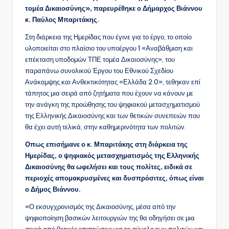
τομέα Δικαιοσύνης», παρευρέθηκε ο Δήμαρχος Βιάννου
κ. Παύλος Μπαριτάκης.
Στη διάρκεια της Ημερίδας που έγινε για το έργο, το οποίο
υλοποιείται στο πλαίσιο του υποέργου 1 «Αναβάθμιση και
επέκταση υποδομών ΤΠΕ τομέα Δικαιοσύνης», του
παραπάνω συνολικού Έργου του Εθνικού Σχεδίου
Ανάκαμψης και Ανθεκτικότητας «Ελλάδα 2.0», τεθηκαν επί
τάπητος μια σειρά από ζητήματα που έχουν να κάνουν με
την ανάγκη της προώθησης του ψηφιακού μετασχηματισμού
της Ελληνικής Δικαιοσύνης και των θετικών συνεπειών που
θα έχει αυτή τελικά, στην καθημερινότητα των πολιτών.
Οπως επισήμανε ο κ. Μπαριτάκης στη διάρκεια της
Ημερίδας, ο ψηφιακός μετασχηματισμός της Ελληνικής
Δικαιοσύνης θα ωφελήσει και τους πολίτες, ειδικά σε
περιοχές απομακρυσμένες και δυσπρόσιτες, όπως είναι
ο Δήμος Βιάννου.
«Ο εκσυγχρονισμός της Δικαιοσύνης, μέσα από την
ψηφιοποίηση βασικών λειτουργιών της θα οδηγήσει σε μια