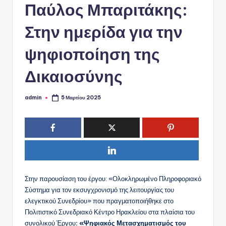
ό
Παύλος Μπαριτάκης:
P
Στην ημερίδα για την
o
r
ψηφιοποίηση της
t
Δικαιοσύνης
a
l
admin
5 Μαρτίου 2025
Συγγραφέας:
Στην παρουσίαση του έργου: «Ολοκληρωμένο Πληροφοριακό
Σύστημα για τον εκσυγχρονισμό της λειτουργίας του
ελεγκτικού Συνεδρίου» που πραγματοποιήθηκε στο
Πολιτιστικό Συνεδριακό Κέντρο Ηρακλείου στα πλαίσια του
συνολικού Έργου
: «Ψηφιακός Μετασχηματισμός του