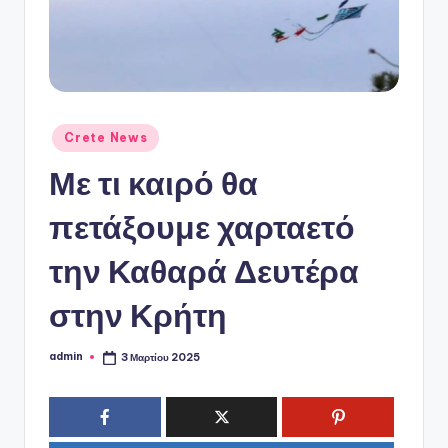
ό
P
o
r
t
Αναρτήθηκε
Crete News
σε
a
Με τι καιρό θα
l
πετάξουμε χαρταετό
την Καθαρά Δευτέρα
στην Κρήτη
admin
3 Μαρτίου 2025
Συγγραφέας: