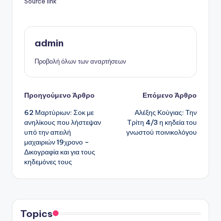
Source link
admin
Προβολή όλων των αναρτήσεων
Πλοήγηση
Προηγούμενο Άρθρο
Επόμενο Άρθρο
62 Μαρτύριων: Σοκ με
Αλέξης Κούγιας: Την
δημοσιεύσεων
ανηλίκους που λήστεψαν
Τρίτη 4/3 η κηδεία του
υπό την απειλή
γνωστού ποινικολόγου
μαχαιριών 19χρονο –
Δικογραφία και για τους
κηδεμόνες τους
Topics