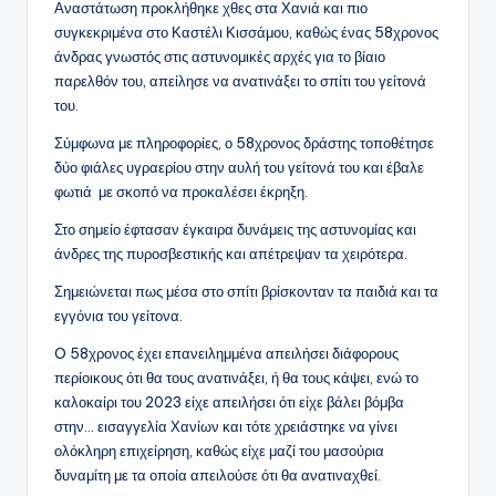
Αναστάτωση προκλήθηκε χθες στα Χανιά και πιο
συγκεκριμένα στο Καστέλι Κισσάμου, καθώς ένας 58χρονος
άνδρας γνωστός στις αστυνομικές αρχές για το βίαιο
παρελθόν του, απείλησε να ανατινάξει το σπίτι του γείτονά
του.
Σύμφωνα με πληροφορίες, ο 58χρονος δράστης τοποθέτησε
δύο φιάλες υγραερίου στην αυλή του γείτονά του και έβαλε
φωτιά με σκοπό να προκαλέσει έκρηξη.
Στο σημείο έφτασαν έγκαιρα δυνάμεις της αστυνομίας και
άνδρες της πυροσβεστικής και απέτρεψαν τα χειρότερα.
Σημειώνεται πως μέσα στο σπίτι βρίσκονταν τα παιδιά και τα
εγγόνια του γείτονα.
O 58χρονος έχει επανειλημμένα απειλήσει διάφορους
περίοικους ότι θα τους ανατινάξει, ή θα τους κάψει, ενώ το
καλοκαίρι του 2023 είχε απειλήσει ότι είχε βάλει βόμβα
στην… εισαγγελία Χανίων και τότε χρειάστηκε να γίνει
ολόκληρη επιχείρηση, καθώς είχε μαζί του μασούρια
δυναμίτη με τα οποία απειλούσε ότι θα ανατιναχθεί.