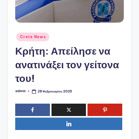
ό
P
o
r
Αναρτήθηκε
Crete News
t
σε
Κρήτη: Απείλησε να
a
l
ανατινάξει τον γείτονα
του!
admin
28 Φεβρουαρίου 2025
Συγγραφέας: