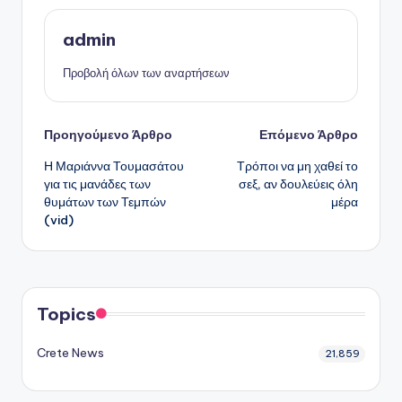
admin
Προβολή όλων των αναρτήσεων
Πλοήγηση
Προηγούμενο Άρθρο
Επόμενο Άρθρο
Η Μαριάννα Τουμασάτου
Τρόποι να μη χαθεί το
δημοσιεύσεων
για τις μανάδες των
σεξ, αν δουλεύεις όλη
θυμάτων των Τεμπών
μέρα
(vid)
Topics
Crete News
21,859