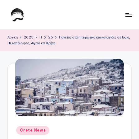
Μετάβαση
σε
Τ
Krhtikos.com
περιεχόμενο
ο
Αρχική
2025
Π
25
Παγετός στα ηπειρωτικά και καταιγίδες σε Ιόνιο,
Πελοπόννησο, Αιγαίο και Κρήτη
Κ
α
θ
η
μ
ε
ρ
ι
ν
Αναρτήθηκε
Crete News
σε