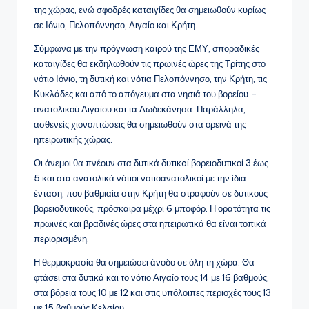
της χώρας, ενώ σφοδρές καταιγίδες θα σημειωθούν κυρίως
σε Ιόνιο, Πελοπόννησο, Αιγαίο και Κρήτη.
Σύμφωνα με την πρόγνωση καιρού της ΕΜΥ, σποραδικές
καταιγίδες θα εκδηλωθούν τις πρωινές ώρες της Τρίτης στο
νότιο Ιόνιο, τη δυτική και νότια Πελοπόννησο, την Κρήτη, τις
Κυκλάδες και από το απόγευμα στα νησιά του βορείου –
ανατολικού Αιγαίου και τα Δωδεκάνησα. Παράλληλα,
ασθενείς χιονοπτώσεις θα σημειωθούν στα ορεινά της
ηπειρωτικής χώρας.
Οι άνεμοι θα πνέουν στα δυτικά δυτικoί βορειοδυτικοί 3 έως
5 και στα ανατολικά νότιοι νοτιοανατολικοί με την ίδια
ένταση, που βαθμιαία στην Κρήτη θα στραφούν σε δυτικούς
βορειοδυτικούς, πρόσκαιρα μέχρι 6 μποφόρ. Η ορατότητα τις
πρωινές και βραδινές ώρες στα ηπειρωτικά θα είναι τοπικά
περιορισμένη.
Η θερμοκρασία θα σημειώσει άνοδο σε όλη τη χώρα. Θα
φτάσει στα δυτικά και το νότιο Αιγαίο τους 14 με 16 βαθμούς,
στα βόρεια τους 10 με 12 και στις υπόλοιπες περιοχές τους 13
με 15 βαθμούς Κελσίου.