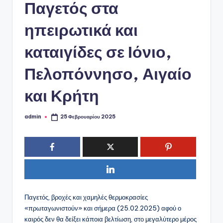
ό
Παγετός στα
P
ηπειρωτικά και
o
καταιγίδες σε Ιόνιο,
r
t
Πελοπόννησο, Αιγαίο
a
και Κρήτη
l
admin
25 Φεβρουαρίου 2025
Συγγραφέας:
Παγετός, βροχές και χαμηλές θερμοκρασίες
«πρωταγωνιστούν» και σήμερα (25.02.2025) αφού ο
καιρός δεν θα δείξει κάποια βελτίωση, στο μεγαλύτερο μέρος