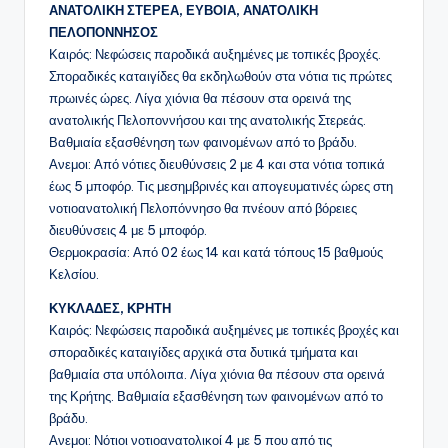
ΑΝΑΤΟΛΙΚΗ ΣΤΕΡΕΑ, ΕΥΒΟΙΑ, ΑΝΑΤΟΛΙΚΗ
ΠΕΛΟΠΟΝΝΗΣΟΣ
Καιρός: Νεφώσεις παροδικά αυξημένες με τοπικές βροχές.
Σποραδικές καταιγίδες θα εκδηλωθούν στα νότια τις πρώτες
πρωινές ώρες. Λίγα χιόνια θα πέσουν στα ορεινά της
ανατολικής Πελοποννήσου και της ανατολικής Στερεάς.
Βαθμιαία εξασθένηση των φαινομένων από το βράδυ.
Ανεμοι: Από νότιες διευθύνσεις 2 με 4 και στα νότια τοπικά
έως 5 μποφόρ. Τις μεσημβρινές και απογευματινές ώρες στη
νοτιοανατολική Πελοπόννησο θα πνέουν από βόρειες
διευθύνσεις 4 με 5 μποφόρ.
Θερμοκρασία: Από 02 έως 14 και κατά τόπους 15 βαθμούς
Κελσίου.
ΚΥΚΛΑΔΕΣ, ΚΡΗΤΗ
Καιρός: Νεφώσεις παροδικά αυξημένες με τοπικές βροχές και
σποραδικές καταιγίδες αρχικά στα δυτικά τμήματα και
βαθμιαία στα υπόλοιπα. Λίγα χιόνια θα πέσουν στα ορεινά
της Κρήτης. Βαθμιαία εξασθένηση των φαινομένων από το
βράδυ.
Ανεμοι: Νότιοι νοτιοανατολικοί 4 με 5 που από τις