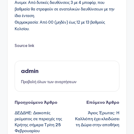
Ανεμοι: Από δυτικές διευθύνσεις 3 με 4 μποφόρ, που
βαθμιαία θα στραφούν σε ανατολικών διευθύνσεων με την
ίδια ένταση.
Θερμοκρασία: Από 00 (μηδέν) έως 12 με 13 βαθμούς
Κελσίου.
Source link
admin
Προβολή όλων των αναρτήσεων
Πλοήγηση
Προηγούμενο Άρθρο
Επόμενο Άρθρο
ΔΕΔΔΗΕ: Διακοπές
Άγιος Έρωτας: Η
δημοσιεύσεων
ρεύματος σε περιοχές της
Καλλιόπη έχει κλειδώσει
Κρήτης σήμερα Τρίτη 25
τη Δώρα στην αποθήκη
Φεβρουαρίου