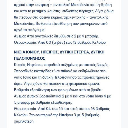
αρχικά στην κεντρική – ανατολική Μακεδονία και τη Θράκη
και από το μεσημέρι και στις υπόλοιπες περιοχές. Λίγα χιόνια
θα πέσουν στα ορεινά κυρίως της κεντρικής – ανατολικής
Μακεδονίας. Βαθμιαία εξασθένηση των φαινομένων από
αργά το απόγευμα.
Ανεμοι: Από ανατολικές διευθύνσεις 2 με 4 μποφόρ.
Θερμοκρασία: Από 00 (μηδέν) έως 12 βαθμούς Κελσίου.
ΝΗΣΙΑ ΙΟΝΙΟΥ, ΗΠΕΙΡΟΣ, ΔΥΤΙΚΗ ΣΤΕΡΕΑ, ΔΥΤΙΚΗ
ΠΕΛΟΠΟΝΝΗΣΟΣ
Καιρός: Νεφώσεις παροδικά αυξημένες με τοπικές βροχές.
Σποραδικές καταιγίδες είναι πιθανό να εκδηλωθούν στο
νότιο Ιόνιο και τη δυτική Πελοπόννησο τις πρώτες πρωινές
ώρες. Λίγα χιόνια θα πέσουν στα ηπειρωτικά ορεινά.
Βαθμιαία εξασθένηση των φαινομένων από το βράδυ.
Ανεμοι: Δυτικοί βορειοδυτικοί 2 με 4 και στο νότιο Ιόνιο 4 με
5 μποφόρ με βαθμιαία εξασθένηση.
Θερμοκρασία: Από 04 έως 15 και κατά τόπους 16 βαθμούς
Κελσίου. Στο εσωτερικό της Ηπείρου 3 με 5 βαθμούς
χαμηλότερη.