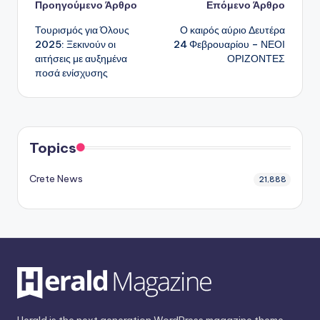
Πλοήγηση
Προηγούμενο Άρθρο
Επόμενο Άρθρο
Τουρισμός για Όλους
Ο καιρός αύριο Δευτέρα
δημοσιεύσεων
2025: Ξεκινούν οι
24 Φεβρουαρίου – ΝΕΟΙ
αιτήσεις με αυξημένα
ΟΡΙΖΟΝΤΕΣ
ποσά ενίσχυσης
Topics
Crete News
21,888
Herald is the next generation WordPress magazine theme,