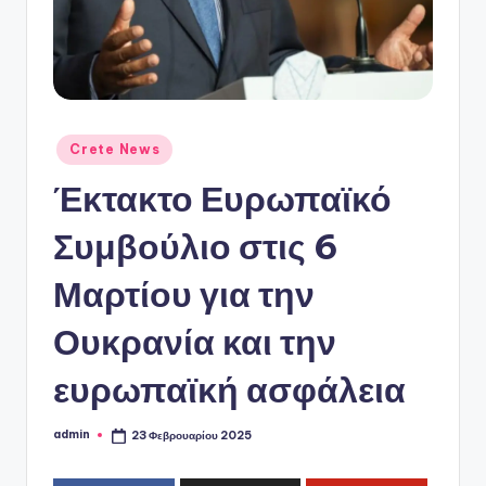
ό
P
o
r
t
Αναρτήθηκε
Crete News
σε
a
Έκτακτο Ευρωπαϊκό
l
Συμβούλιο στις 6
Μαρτίου για την
Ουκρανία και την
ευρωπαϊκή ασφάλεια
admin
23 Φεβρουαρίου 2025
Συγγραφέας: